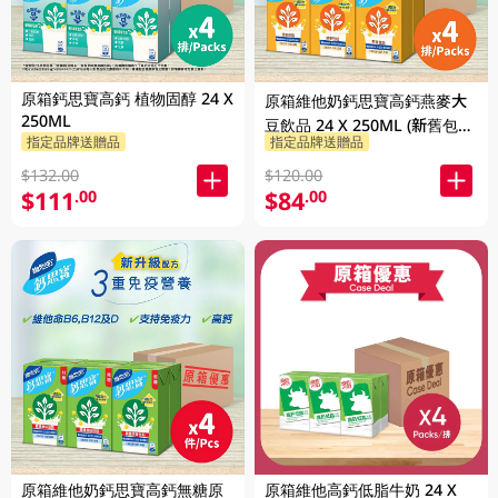
原箱鈣思寶高鈣 植物固醇 24 X
原箱維他奶鈣思寶高鈣燕麥大
250ML
豆飲品 24 X 250ML (新舊包裝
指定品牌送贈品
指定品牌送贈品
隨機發貨)
$132.00
$120.00
$111
$84
.00
.00
原箱維他奶鈣思寶高鈣無糖原
原箱維他高鈣低脂牛奶 24 X