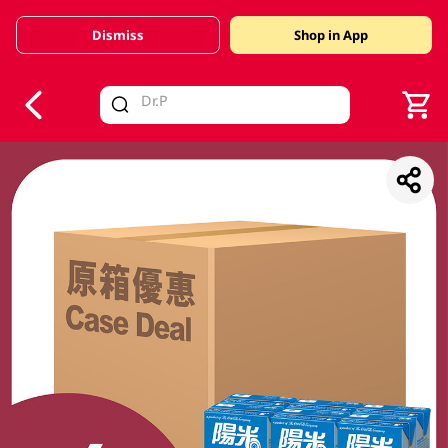
Dismiss
Shop in App
V
alid Until 30 June 2026