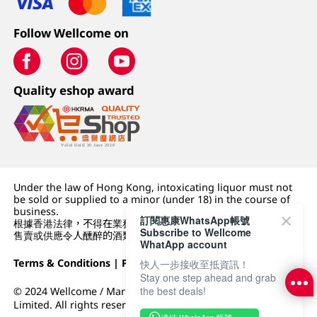
Follow Wellcome on
Quality eshop award
Under the law of Hong Kong, intoxicating liquor must not
be sold or supplied to a minor (under 18) in the course of
business.
訂閱惠康WhatsApp帳號
根據香港法律，不得在業務過程中，向未成年人 (18 歲以下人士)
Subscribe to Wellcome
售賣或供應令人醺醉的酒類。
WhatApp account
Terms & Conditions
|
Privacy Policy
|
DFI Retail Group
快人一步接收至抵資訊！
Stay one step ahead and grab
the best deals!
© 2024 Wellcome / Market Place. The Dairy Farm Company
Limited. All rights reserved.