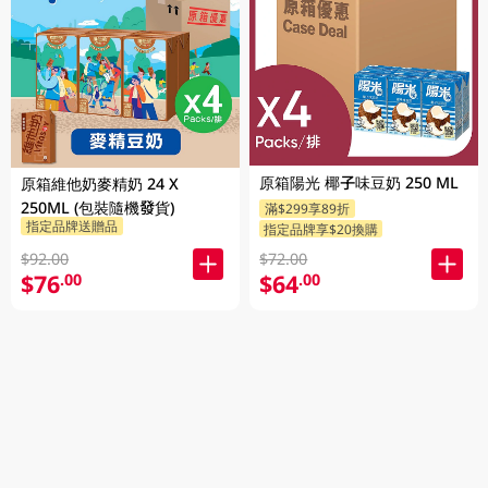
原箱陽光 椰子味豆奶 250 ML
原箱維他奶麥精奶 24 X
250ML (包裝隨機發貨)
滿$299享89折
指定品牌送贈品
指定品牌享$20換購
$92.00
$72.00
$76
$64
.00
.00