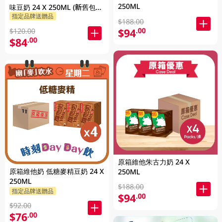
250ML
味豆奶 24 X 250ML (新舊包裝
指定品牌送贈品
隨機發貨)
$188.00
$94
.00
$120.00
$84
.00
原箱維他朱古力奶 24 X
原箱維他奶 低糖麥精豆奶 24 X
250ML
250ML
$188.00
指定品牌送贈品
$94
.00
$92.00
$76
.00