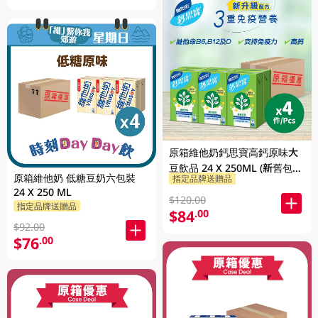
原箱維他奶鈣思寶高鈣原味大
豆飲品 24 X 250ML (新舊包裝
原箱維他奶 低糖豆奶六包裝
指定品牌送贈品
隨機發貨)
24 X 250 ML
$120.00
指定品牌送贈品
$84
.00
$92.00
$76
.00