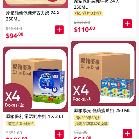
原箱保鮮裝純牛奶 24 X
250ML
原箱維他低糖朱古力奶 24 X
指定品牌送贈品
250ML
$231.60
$110
.00
$188.00
$94
.00
原箱陽光 低糖蜜瓜奶 250 ML
原箱保利 常溫純牛奶 4 X 3 LT
滿$299享89折
指定品牌送贈品
指定品牌享$20換購
$72.00
$351.60
.00
.00