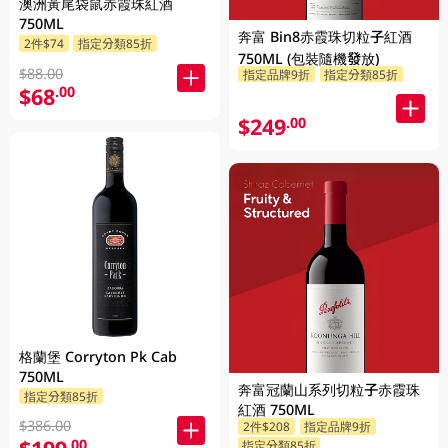
澳洲黃尾袋鼠赤霞珠紅酒
750ML
奔富 Bin8赤霞珠切粒子紅酒
2件$74
指定分類85折
750ML (包裝隨機發放)
$88.00
指定品牌9折
指定分類85折
$68
.00
$249
.00
格蘭堡 Corryton Pk Cab
750ML
奔富冠蘭山系列切粒子赤霞珠
指定分類85折
紅酒 750ML
$386.00
2件$208
指定品牌9折
.00
指定分類85折