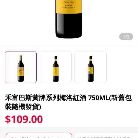
1/3
禾富巴斯黃牌系列梅洛紅酒 750ML(新舊包
裝隨機發貨)
$109.00