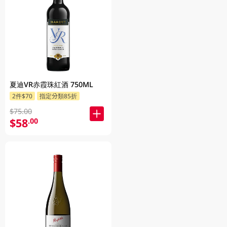
夏迪VR赤霞珠紅酒 750ML
2件$70
指定分類85折
$75.00
$58
.00