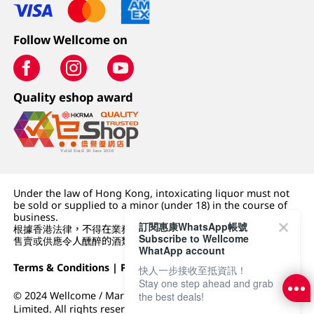
Follow Wellcome on
Quality eshop award
Under the law of Hong Kong, intoxicating liquor must not
be sold or supplied to a minor (under 18) in the course of
business.
訂閱惠康WhatsApp帳號
根據香港法律，不得在業務過程中，向未成年人 (18 歲以下人士)
Subscribe to Wellcome
售賣或供應令人醺醉的酒類。
WhatApp account
Terms & Conditions
|
Privacy Policy
|
DFI Retail Group
快人一步接收至抵資訊！
Stay one step ahead and grab
© 2024 Wellcome / Market Place. The Dairy Farm Company
the best deals!
Limited. All rights reserved.