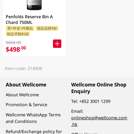
Penfolds Reserve Bin A
Chard 750ML
買1件送1件贈品
指定品牌9折
指定分類85折
$668.00
$498
.00
Item code: 214908
About Wellcome
Wellcome Online Shop
Enquiry
About Wellcome
Tel:
+852 3001 1299
Promotion & Service
Email:
Wellcome WhatsApp Terms
onlineshop@wellcome.com
and Conditions
.hk
Refund/Exchange policy for