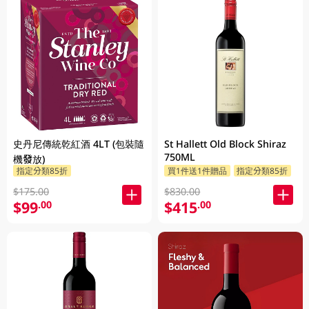
史丹尼傳統乾紅酒 4LT (包裝隨
St Hallett Old Block Shiraz
750ML
機發放)
指定分類85折
買1件送1件贈品
指定分類85折
$175.00
$830.00
$99
$415
.00
.00