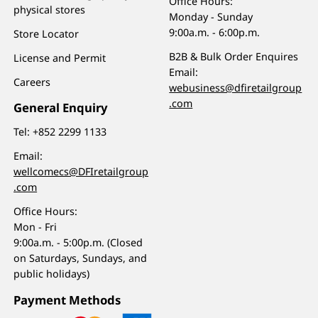
Office Hours:
physical stores
Monday - Sunday
9:00a.m. - 6:00p.m.
Store Locator
B2B & Bulk Order Enquires
License and Permit
Email:
Careers
webusiness@dfiretailgroup
.com
General Enquiry
Tel:
+852 2299 1133
Email:
wellcomecs@DFIretailgroup
.com
Office Hours:
Mon - Fri
9:00a.m. - 5:00p.m. (Closed
on Saturdays, Sundays, and
public holidays)
Payment Methods