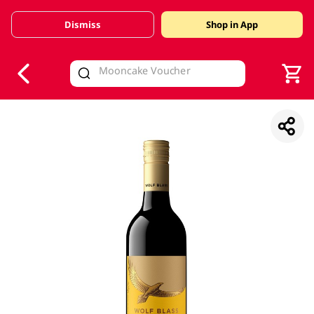
Dismiss
Shop in App
V
alid Until 30 June 2026