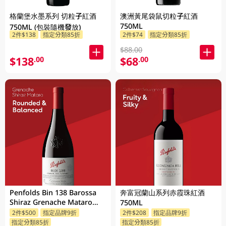
格蘭堡水墨系列 切粒子紅酒
澳洲黃尾袋鼠切粒子紅酒
750ML
750ML (包裝隨機發放)
2件$138
指定分類85折
2件$74
指定分類85折
$88.00
$138
$68
.00
.00
Penfolds Bin 138 Barossa
奔富冠蘭山系列赤霞珠紅酒
Shiraz Grenache Mataro
750ML
750ML
2件$500
指定品牌9折
2件$208
指定品牌9折
指定分類85折
指定分類85折