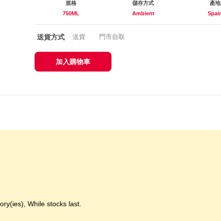
規格
儲存方式
產地
750ML
Ambient
Spai
送貨方式
送貨
門市自取
加入購物車
y(ies), While stocks last.