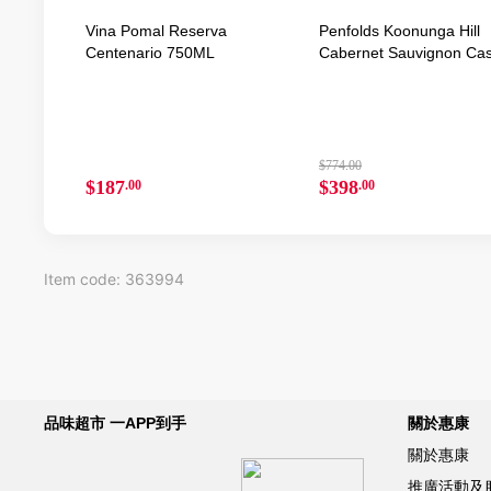
Vina Pomal Reserva
Penfolds Koonunga Hill
Centenario 750ML
Cabernet Sauvignon Ca
X 750ML
$774.00
$187
$398
.00
.00
Item code: 363994
品味超市 一APP到手
關於惠康
關於惠康
推廣活動及