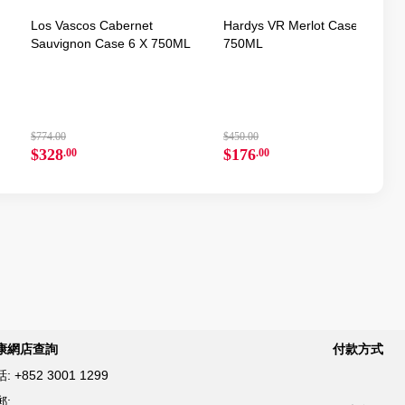
Los Vascos Cabernet
Hardys VR Merlot Case 6 X
Sauvignon Case 6 X 750ML
750ML
$774.00
$450.00
$328
$176
.00
.00
康網店查詢
付款方式
話:
+852 3001 1299
郵: