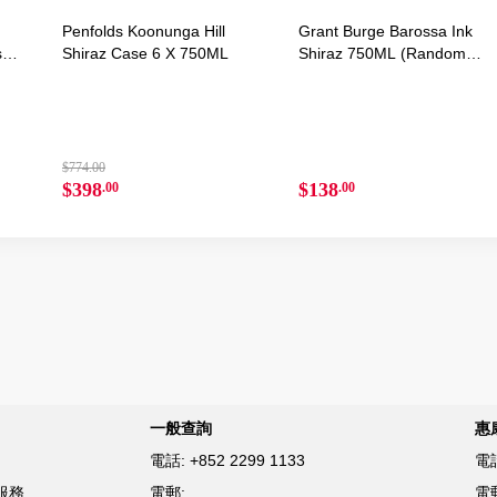
Penfolds Koonunga Hill
Grant Burge Barossa Ink
se 6
Shiraz Case 6 X 750ML
Shiraz 750ML (Random
Packaging)
$774.00
$398
$138
.00
.00
一般查詢
惠
電話:
+852 2299 1133
電
服務
電郵:
電