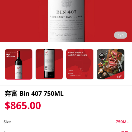
1/4
奔富 Bin 407 750ML
$865.00
Size
750ML