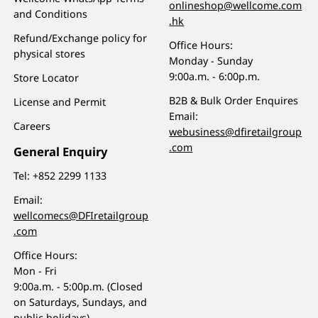
onlineshop@wellcome.com
and Conditions
.hk
Refund/Exchange policy for
Office Hours:
physical stores
Monday - Sunday
9:00a.m. - 6:00p.m.
Store Locator
B2B & Bulk Order Enquires
License and Permit
Email:
Careers
webusiness@dfiretailgroup
.com
General Enquiry
Tel:
+852 2299 1133
Email:
wellcomecs@DFIretailgroup
.com
Office Hours:
Mon - Fri
9:00a.m. - 5:00p.m. (Closed
on Saturdays, Sundays, and
public holidays)