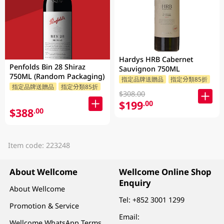
Hardys HRB Cabernet
Penfolds Bin 28 Shiraz
Sauvignon 750ML
750ML (Random Packaging)
指定品牌送贈品
指定分類85折
指定品牌送贈品
指定分類85折
$308.00
$199
.00
$388
.00
Item code: 223248
About Wellcome
Wellcome Online Shop
Enquiry
About Wellcome
Tel:
+852 3001 1299
Promotion & Service
Email:
Wellcome WhatsApp Terms