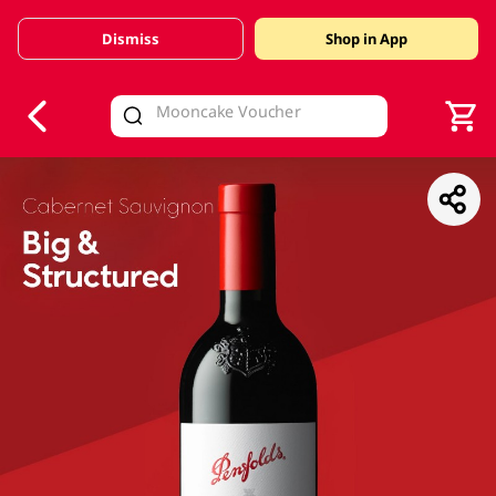
Dismiss
Shop in App
V
alid Until 30 June 2026