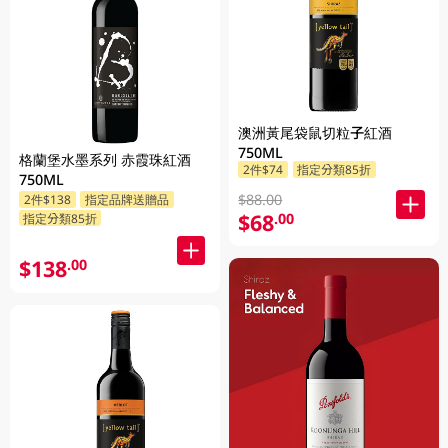
澳洲黃尾袋鼠切粒子紅酒
750ML
格蘭堡水墨系列 赤霞珠紅酒
2件$74
指定分類85折
750ML
$88.00
2件$138
指定品牌送贈品
$68
.00
指定分類85折
$138
.00