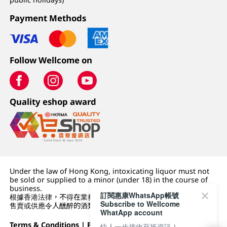
Payment Methods
Follow Wellcome on
Quality eshop award
Under the law of Hong Kong, intoxicating liquor must not
be sold or supplied to a minor (under 18) in the course of
business.
訂閱惠康WhatsApp帳號
根據香港法律，不得在業務過程中，向未成年人 (18 歲以下人士)
Subscribe to Wellcome
售賣或供應令人醺醉的酒類。
WhatApp account
Terms & Conditions
|
Privacy Policy
|
DFI Retail Group
快人一步接收至抵資訊！