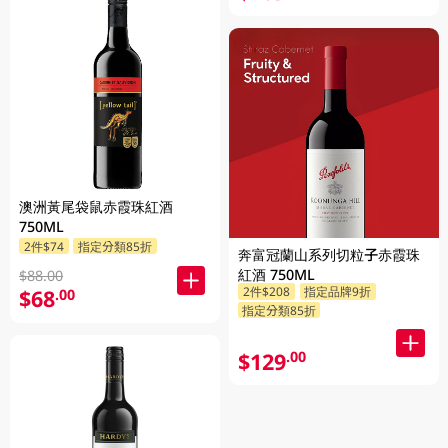
澳洲黃尾袋鼠赤霞珠紅酒
750ML
2件$74
指定分類85折
奔富冠蘭山系列切粒子赤霞珠
紅酒 750ML
$88.00
2件$208
指定品牌9折
$68
.00
指定分類85折
$129
.00