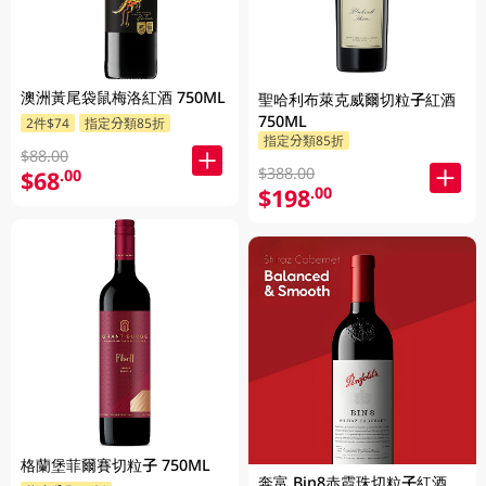
澳洲黃尾袋鼠梅洛紅酒 750ML
聖哈利布萊克威爾切粒子紅酒
750ML
2件$74
指定分類85折
指定分類85折
$88.00
$388.00
$68
.00
$198
.00
格蘭堡菲爾賽切粒子 750ML
奔富 Bin8赤霞珠切粒子紅酒