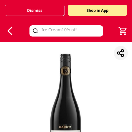
Dismiss
Shop in App
V
alid Until 30 June 2026