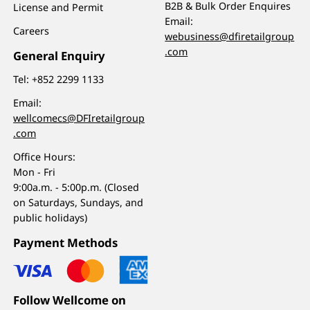
B2B & Bulk Order Enquires
License and Permit
Email:
Careers
webusiness@dfiretailgroup
.com
General Enquiry
Tel:
+852 2299 1133
Email:
wellcomecs@DFIretailgroup
.com
Office Hours:
Mon - Fri
9:00a.m. - 5:00p.m. (Closed
on Saturdays, Sundays, and
public holidays)
Payment Methods
Follow Wellcome on