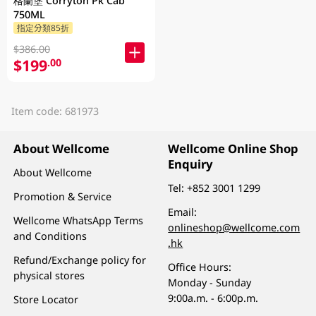
格蘭堡 Corryton Pk Cab
750ML
指定分類85折
$386.00
$199
.00
Item code: 681973
About Wellcome
Wellcome Online Shop
Enquiry
About Wellcome
Tel:
+852 3001 1299
Promotion & Service
Email:
Wellcome WhatsApp Terms
onlineshop@wellcome.com
and Conditions
.hk
Refund/Exchange policy for
Office Hours:
physical stores
Monday - Sunday
9:00a.m. - 6:00p.m.
Store Locator