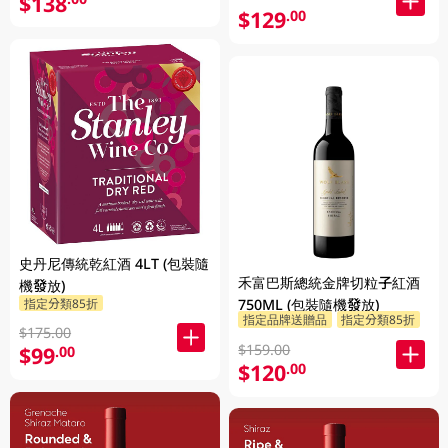
$138
$129
.00
史丹尼傳統乾紅酒 4LT (包裝隨
禾富巴斯總統金牌切粒子紅酒
機發放)
指定分類85折
750ML (包裝隨機發放)
指定品牌送贈品
指定分類85折
$175.00
$159.00
$99
.00
$120
.00