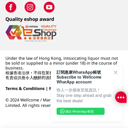
Quality eshop award
Under the law of Hong Kong, intoxicating liquor must not
be sold or supplied to a minor (under 18) in the course of
business.
訂閱惠康WhatsApp帳號
根據香港法律，不得在業務過程中，向未成年人 (18 歲以下人士)
Subscribe to Wellcome
售賣或供應令人醺醉的酒類。
WhatApp account
Terms & Conditions
|
Privacy Policy
|
DFI Retail Group
快人一步接收至抵資訊！
Stay one step ahead and grab
© 2024 Wellcome / Market Place. The Dairy Farm Company
the best deals!
Limited. All rights reserved.
連結 WhatsApp 帳號