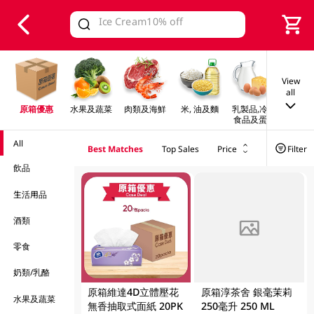
V
alid Until 30 June 2026
View
all
原箱優惠
水果及蔬菜
肉類及海鮮
米, 油及麵
乳製品,冷凍
早餐及
食品及蛋類
All
Best Matches
Top Sales
Price
Filter
飲品
生活用品
酒類
FAILED
零食
奶類/乳酪
原箱維達4D立體壓花
原箱淳茶舍 銀毫茉莉
水果及蔬菜
無香抽取式面紙 20PK
250毫升 250 ML