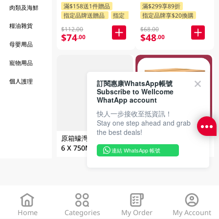
滿$158送1件贈品
滿$299享89折
肉類及海鮮
指定品牌送贈品
指定分類送贈品
指定品牌享$20換購
糧油雜貨
$112.00
$68.00
$74
$48
.00
.00
母嬰用品
寵物用品
個人護理
訂閱惠康WhatsApp帳號
Subscribe to Wellcome
FAILED
WhatApp account
快人一步接收至抵資訊！
Stay one step ahead and grab
the best deals!
原箱蠔灣蘇維翁白酒
原箱生力4罐大罐裝清
6 X 750ML
啤24 x 500ML (新舊
連結 WhatsApp 帳號
包裝隨機發貨)
指定分類送贈品
$786.00
$450
.00
$225.00
$165
.00
Home
Categories
My Order
My Account