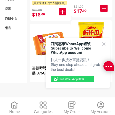
$21.00
堅果
$17
$20.00
.90
$18
.00
節日小食
甜品
訂閱惠康WhatsApp帳號
Subscribe to Wellcome
WhatApp account
快人一步接收至抵資訊！
卡樂b燒烤味薯片
Stay one step ahead and grab
嘉頓時時食芝士味盒
the best deals!
105GM (包裝隨機發
裝 376GM (包裝隨機
放)
2件$37
發放)
連結 WhatsApp 帳號
滿$39送1件贈品
$36
.50
$22
.00
Home
Categories
My Order
My Account