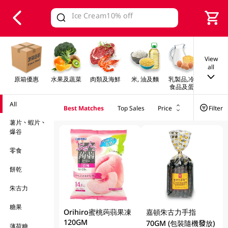
V
alid Until 30 June 2026
View
all
原箱優惠
水果及蔬菜
肉類及海鮮
米, 油及麵
乳製品,冷凍
早餐及
食品及蛋類
All
Best Matches
Top Sales
Price
Filter
薯片、蝦片、
爆谷
零食
餅乾
朱古力
糖果
Orihiro蜜桃蒟蒻果凍
嘉頓朱古力手指
120GM
70GM (包裝隨機發放)
薄荷糖