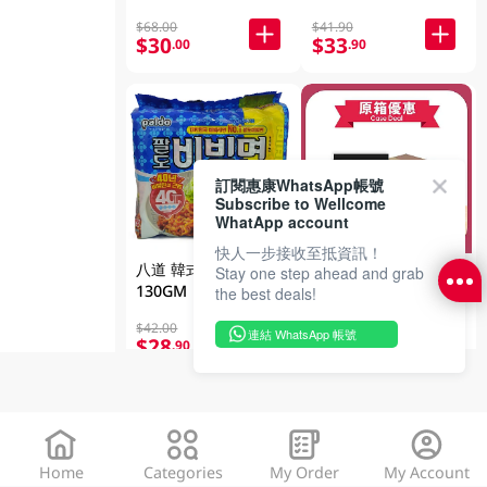
$68.00
$41.90
$30
$33
.00
.90
訂閱惠康WhatsApp帳號
Subscribe to Wellcome
WhatApp account
快人一步接收至抵資訊！
八道 韓式撈麵5包裝
原箱農心 薯仔麵 400
Stay one step ahead and grab
130GM
the best deals!
GM
$42.00
$255.00
連結 WhatsApp 帳號
$28
$240
.90
.00
Home
Categories
My Order
My Account