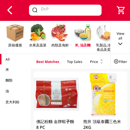
V
alid Until 30 June 2026
View
all
原箱優惠
水果及蔬菜
肉類及海鮮
米, 油及麵
乳製品,冷凍
早餐及
食品及蛋類
All
Best Matches
Top Sales
Price
Filter
米
麵類
油
意大利粉
佛記粉麵 金牌蝦子麵
熊井 頂級泰國三色米
8 PC
2KG