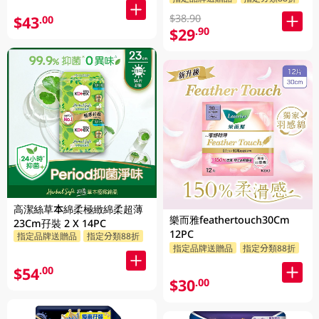
$38.90
$43
.00
$29
.90
高潔絲草本綿柔極緻綿柔超薄
樂而雅feathertouch30Cm
23Cm孖裝 2 X 14PC
12PC
指定品牌送贈品
指定分類88折
指定品牌送贈品
指定分類88折
$54
.00
$30
.00