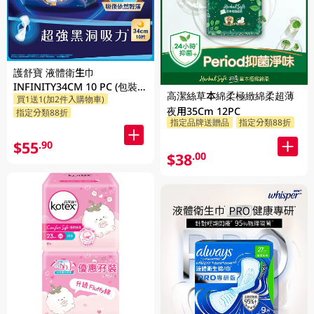
護舒寶 液體衛生巾
INFINITY34CM 10 PC (包裝隨
高潔絲草本綿柔極緻綿柔超薄
買1送1(加2件入購物車)
機發放)
夜用35Cm 12PC
指定分類88折
指定品牌送贈品
指定分類88折
$55
.90
$38
.00