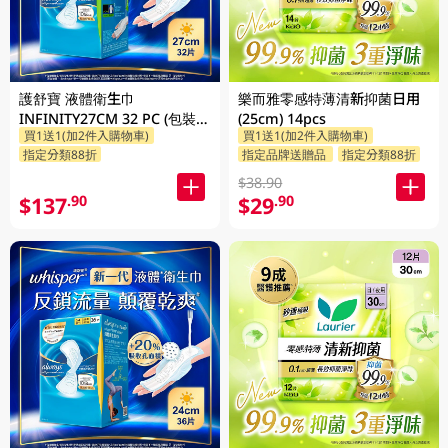
護舒寶 液體衛生巾
樂而雅零感特薄清新抑菌日用
INFINITY27CM 32 PC (包裝隨
(25cm) 14pcs
買1送1(加2件入購物車)
買1送1(加2件入購物車)
機發放)
指定分類88折
指定品牌送贈品
指定分類88折
$38.90
$137
$29
.90
.90