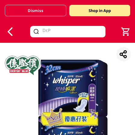
Dismiss
Shop in App
V
alid Until 30 June 2026