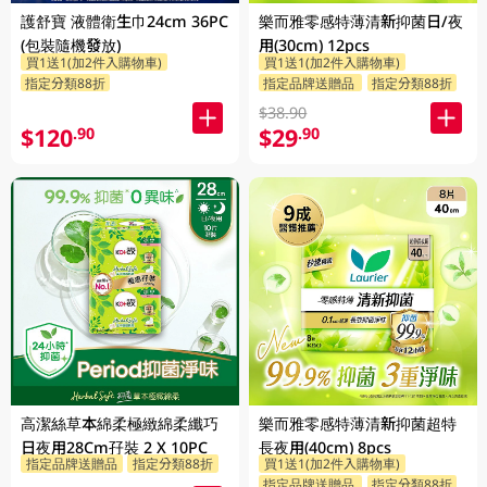
護舒寶 液體衛生巾24cm 36PC
樂而雅零感特薄清新抑菌日/夜
(包裝隨機發放)
用(30cm) 12pcs
買1送1(加2件入購物車)
買1送1(加2件入購物車)
指定分類88折
指定品牌送贈品
指定分類88折
$38.90
$120
$29
.90
.90
高潔絲草本綿柔極緻綿柔纖巧
樂而雅零感特薄清新抑菌超特
日夜用28Cm孖裝 2 X 10PC
長夜用(40cm) 8pcs
指定品牌送贈品
指定分類88折
買1送1(加2件入購物車)
指定品牌送贈品
指定分類88折