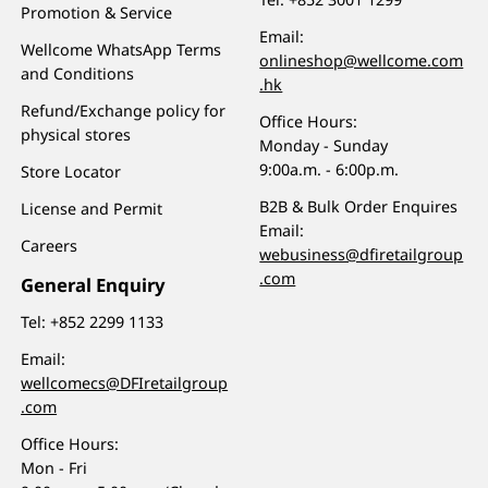
Promotion & Service
Email:
Wellcome WhatsApp Terms
onlineshop@wellcome.com
and Conditions
.hk
Refund/Exchange policy for
Office Hours:
physical stores
Monday - Sunday
9:00a.m. - 6:00p.m.
Store Locator
B2B & Bulk Order Enquires
License and Permit
Email:
Careers
webusiness@dfiretailgroup
.com
General Enquiry
Tel:
+852 2299 1133
Email:
wellcomecs@DFIretailgroup
.com
Office Hours:
Mon - Fri