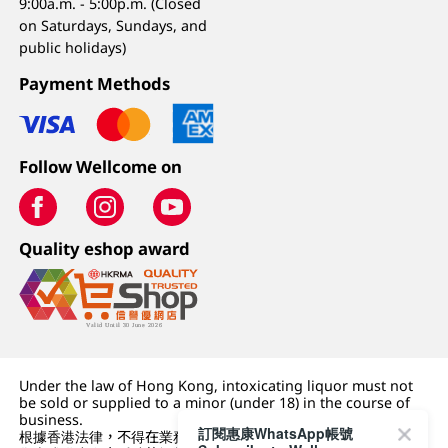
9:00a.m. - 5:00p.m. (Closed
on Saturdays, Sundays, and
public holidays)
Payment Methods
Follow Wellcome on
Quality eshop award
Under the law of Hong Kong, intoxicating liquor must not
be sold or supplied to a minor (under 18) in the course of
business.
訂閱惠康WhatsApp帳號
根據香港法律，不得在業務過程中，向未成年人 (18 歲以下人士)