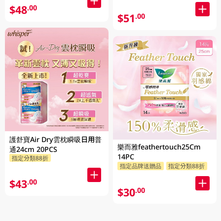
$48
.00
$51
.00
護舒寶Air Dry雲枕瞬吸日用普
樂而雅feathertouch25Cm
通24cm 20PCS
14PC
指定分類88折
指定品牌送贈品
指定分類88折
$43
.00
$30
.00