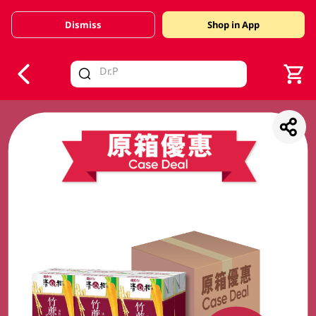
Dismiss
Shop in App
V
alid Until 30 June 2026