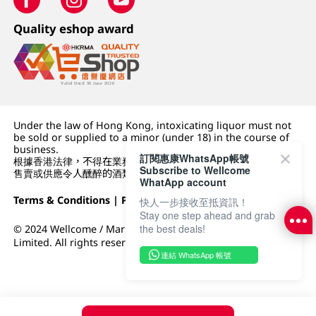
Quality eshop award
Under the law of Hong Kong, intoxicating liquor must not
be sold or supplied to a minor (under 18) in the course of
business.
訂閱惠康WhatsApp帳號
根據香港法律，不得在業務過程中，向未成年人 (18 歲以下人士)
Subscribe to Wellcome
售賣或供應令人醺醉的酒類。
WhatApp account
Terms & Conditions
|
Privacy Policy
|
DFI Retail Group
快人一步接收至抵資訊！
Stay one step ahead and grab
the best deals!
© 2024 Wellcome / Market Place. The Dairy Farm Company
Limited. All rights reserved.
連結 WhatsApp 帳號