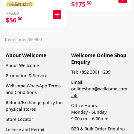
$175
.50
指定品牌送贈品
$76.00
$56
.00
Item code: 350900
About Wellcome
Wellcome Online Shop
Enquiry
About Wellcome
Tel:
+852 3001 1299
Promotion & Service
Email:
Wellcome WhatsApp Terms
onlineshop@wellcome.com
and Conditions
.hk
Refund/Exchange policy for
Office Hours:
physical stores
Monday - Sunday
9:00a.m. - 6:00p.m.
Store Locator
B2B & Bulk Order Enquires
License and Permit