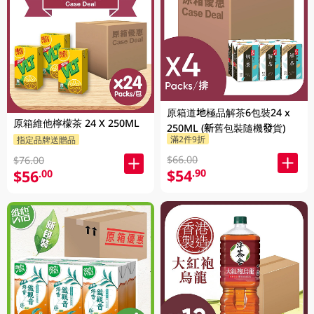
原箱道地極品解茶6包裝24 x
原箱維他檸檬茶 24 X 250ML
250ML (新舊包裝隨機發貨)
滿2件9折
指定品牌送贈品
$66.00
$76.00
$54
.90
$56
.00