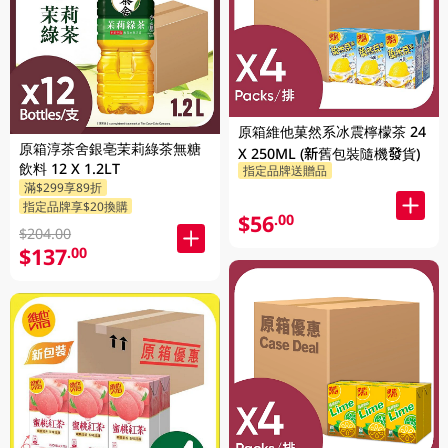
原箱維他菓然系冰震檸檬茶 24
原箱淳茶舍銀亳茉莉綠茶無糖
X 250ML (新舊包裝隨機發貨)
飲料 12 X 1.2LT
指定品牌送贈品
滿$299享89折
指定品牌享$20換購
$56
.00
$204.00
$137
.00