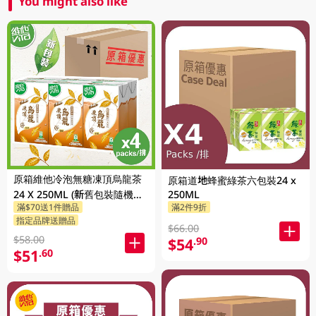
You might also like
原箱維他冷泡無糖凍頂烏龍茶
原箱道地蜂蜜綠茶六包裝24 x
24 X 250ML (新舊包裝隨機發
250ML
滿$70送1件贈品
滿2件9折
貨)
指定品牌送贈品
$66.00
$58.00
$54
.90
$51
.60