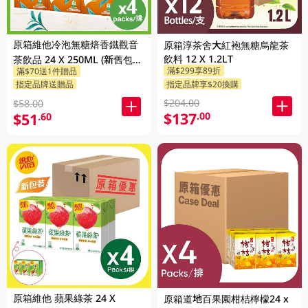
原箱維他冷泡無糖焙香鐵觀音
原箱淳茶舍大紅袍無糖烏龍茶
飲料 12 X 1.2LT
茶飲品 24 X 250ML (新舊包裝
滿$299享89折
滿$70送1件贈品
隨機發貨)
指定品牌享$20換購
指定品牌送贈品
$204.00
$58.00
$137
.00
$51
.60
原箱維他 蘋果綠茶 24 X
原箱道地百果園柑桔檸檬24 x