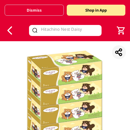
Dismiss
Shop in App
V
alid Until 30 June 2026