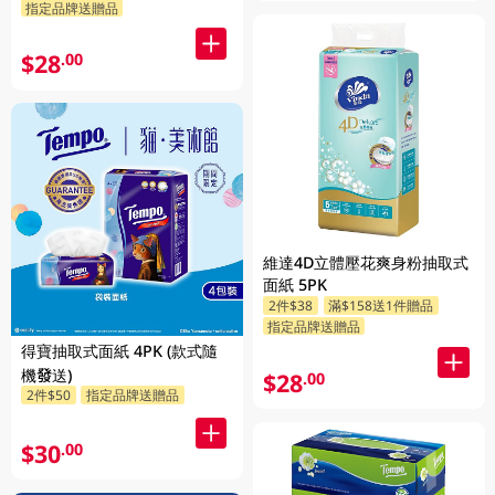
指定品牌送贈品
$28
.00
維達4D立體壓花爽身粉抽取式
面紙 5PK
2件$38
滿$158送1件贈品
指定品牌送贈品
得寶抽取式面紙 4PK (款式隨
機發送)
$28
.00
2件$50
指定品牌送贈品
$30
.00