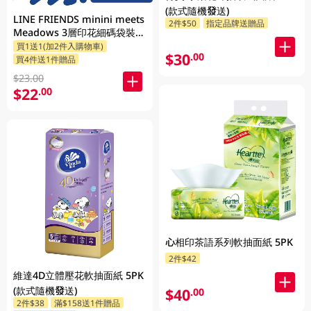
(款式隨機發送)
LINE FRIENDS minini meets
2件$50
指定品牌送贈品
Meadows 3層印花細碼袋裝面
買1送1(加2件入購物車)
紙 110張 x 5包 (包裝隨機發送)
$30
.00
買4件送1件贈品
$23.00
$22
.00
心相印茶語系列軟抽面紙 5PK
2件$42
維達4D立體壓花軟抽面紙 5PK
(款式隨機發送)
$40
.00
2件$38
滿$158送1件贈品