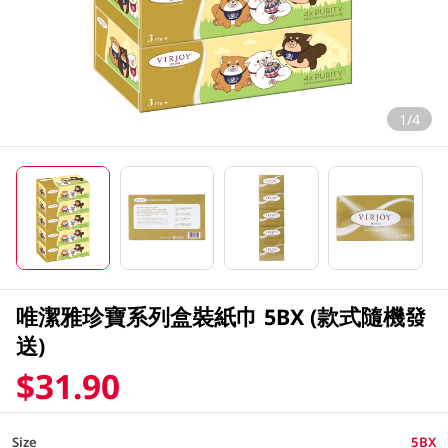
1/4
唯潔雅珍寶系列盒裝紙巾 5BX (款式隨機發
送)
$31.90
Size
5BX