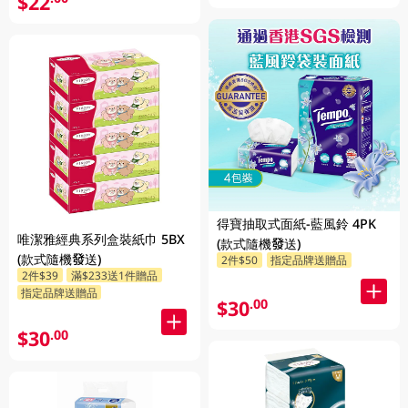
$22
得寶抽取式面紙-藍風鈴 4PK
唯潔雅經典系列盒裝紙巾 5BX
(款式隨機發送)
(款式隨機發送)
2件$50
指定品牌送贈品
2件$39
滿$233送1件贈品
指定品牌送贈品
$30
.00
$30
.00