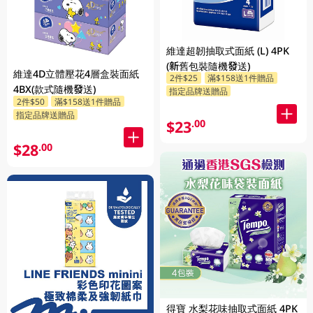
維達超韌抽取式面紙 (L) 4PK
(新舊包裝隨機發送)
維達4D立體壓花4層盒裝面紙
2件$25
滿$158送1件贈品
4BX(款式隨機發送)
指定品牌送贈品
2件$50
滿$158送1件贈品
指定品牌送贈品
$23
.00
$28
.00
得寶 水梨花味抽取式面紙 4PK