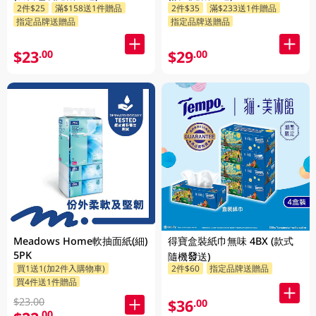
2件$25
滿$158送1件贈品
2件$35
滿$233送1件贈品
指定品牌送贈品
指定品牌送贈品
$23
$29
.00
.00
Meadows Home軟抽面紙(細)
得寶盒裝紙巾無味 4BX (款式
5PK
隨機發送)
買1送1(加2件入購物車)
2件$60
指定品牌送贈品
買4件送1件贈品
$23.00
$36
.00
.00