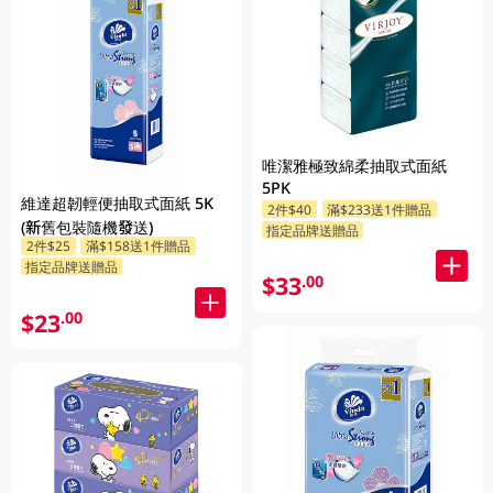
唯潔雅極致綿柔抽取式面紙
5PK
維達超韌輕便抽取式面紙 5K
2件$40
滿$233送1件贈品
(新舊包裝隨機發送)
指定品牌送贈品
2件$25
滿$158送1件贈品
指定品牌送贈品
$33
.00
$23
.00