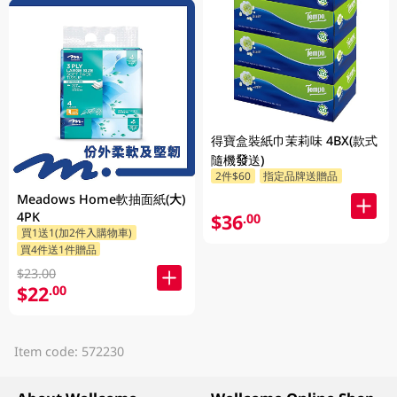
得寶盒裝紙巾茉莉味 4BX(款式
隨機發送)
2件$60
指定品牌送贈品
Meadows Home軟抽面紙(大)
4PK
$36
.00
買1送1(加2件入購物車)
買4件送1件贈品
$23.00
$22
.00
Item code: 572230