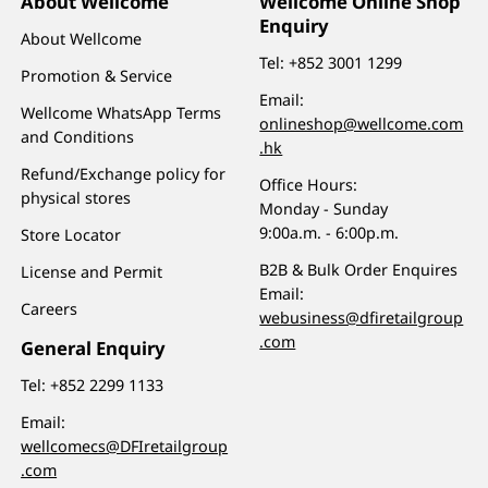
About Wellcome
Wellcome Online Shop
Enquiry
About Wellcome
Tel:
+852 3001 1299
Promotion & Service
Email:
Wellcome WhatsApp Terms
onlineshop@wellcome.com
and Conditions
.hk
Refund/Exchange policy for
Office Hours:
physical stores
Monday - Sunday
9:00a.m. - 6:00p.m.
Store Locator
B2B & Bulk Order Enquires
License and Permit
Email:
Careers
webusiness@dfiretailgroup
.com
General Enquiry
Tel:
+852 2299 1133
Email:
wellcomecs@DFIretailgroup
.com