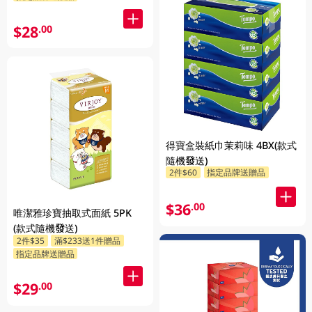
$28
.00
得寶盒裝紙巾茉莉味 4BX(款式
隨機發送)
2件$60
指定品牌送贈品
$36
.00
唯潔雅珍寶抽取式面紙 5PK
(款式隨機發送)
2件$35
滿$233送1件贈品
指定品牌送贈品
$29
.00