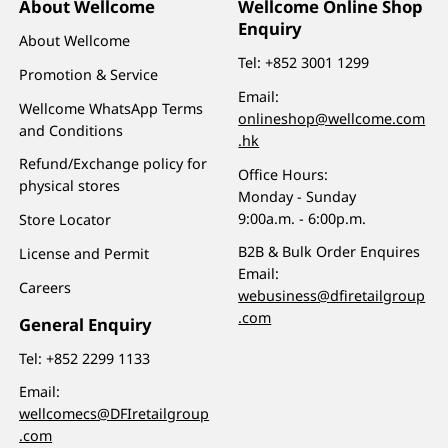
About Wellcome
Wellcome Online Shop
Enquiry
About Wellcome
Tel:
+852 3001 1299
Promotion & Service
Email:
Wellcome WhatsApp Terms
onlineshop@wellcome.com
and Conditions
.hk
Refund/Exchange policy for
Office Hours:
physical stores
Monday - Sunday
9:00a.m. - 6:00p.m.
Store Locator
B2B & Bulk Order Enquires
License and Permit
Email:
Careers
webusiness@dfiretailgroup
.com
General Enquiry
Tel:
+852 2299 1133
Email:
wellcomecs@DFIretailgroup
.com