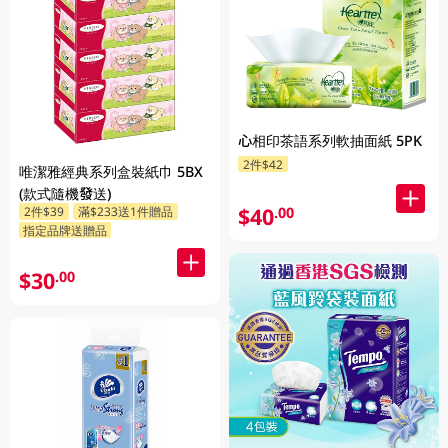
心相印茶語系列軟抽面紙 5PK
2件$42
唯潔雅經典系列盒裝紙巾 5BX
(款式隨機發送)
$40
2件$39
滿$233送1件贈品
.00
指定品牌送贈品
$30
.00