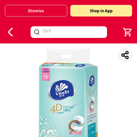
Dismiss
Shop in App
V
alid Until 30 June 2026