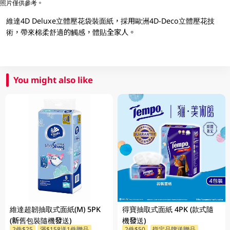
照片僅供參考。
維達4D Deluxe立體壓花袋裝面紙，採用歐洲4D-Deco立體壓花技
術，帶來棉柔舒適的觸感，體貼全家人。
You might also like
維達超韌抽取式面紙(M) 5PK
得寶抽取式面紙 4PK (款式隨
(新舊包裝隨機發送)
機發送)
2件$25
滿$158送1件贈品
2件$50
指定品牌送贈品