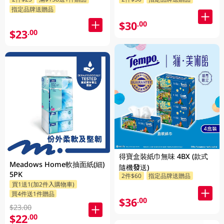
指定品牌送贈品
$30
.00
$23
.00
得寶盒裝紙巾無味 4BX (款式
Meadows Home軟抽面紙(細)
隨機發送)
5PK
2件$60
指定品牌送贈品
買1送1(加2件入購物車)
買4件送1件贈品
$36
.00
$23.00
$22
.00