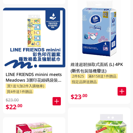
維達超韌抽取式面紙 (L) 4PK
(新舊包裝隨機發送)
LINE FRIENDS minini meets
2件$25
滿$158送1件贈品
Meadows 3層印花細碼袋裝面
指定品牌送贈品
買1送1(加2件入購物車)
紙 110張 x 5包 (包裝隨機發送)
買4件送1件贈品
$23
.00
$23.00
$22
.00