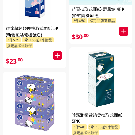
得寶抽取式面紙-藍風鈴 4PK
(款式隨機發送)
2件$50
指定品牌送贈品
維達超韌輕便抽取式面紙 5K
(新舊包裝隨機發送)
$30
.00
2件$25
滿$158送1件贈品
指定品牌送贈品
$23
.00
唯潔雅極致綿柔抽取式面紙
5PK
2件$40
滿$233送1件贈品
指定品牌送贈品