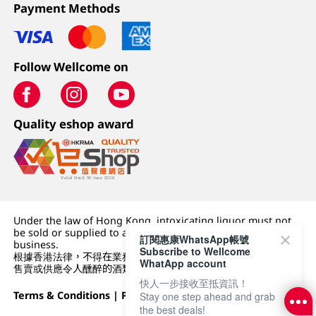
Payment Methods
Follow Wellcome on
Quality eshop award
Under the law of Hong Kong, intoxicating liquor must not
be sold or supplied to a minor (under 18) in the course of
訂閱惠康WhatsApp帳號
business.
Subscribe to Wellcome
根據香港法律，不得在業務過程中，向未成年人 (18 歲以下人士)
WhatApp account
售賣或供應令人醺醉的酒類。
快人一步接收至抵資訊！
Terms & Conditions
|
Privacy Policy
|
DFI Retail Group
Stay one step ahead and grab
the best deals!