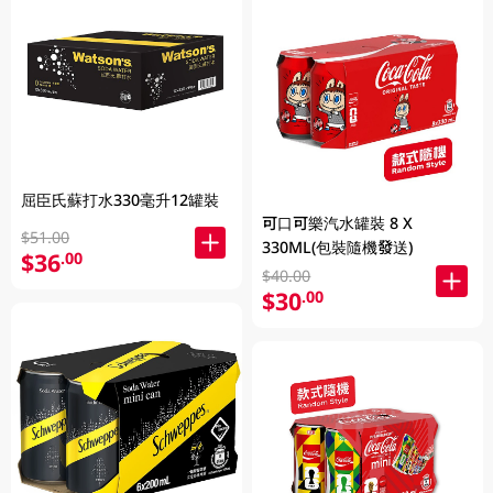
屈臣氏蘇打水330毫升12罐裝
可口可樂汽水罐裝 8 X
$51.00
330ML(包裝隨機發送)
$36
.00
$40.00
$30
.00