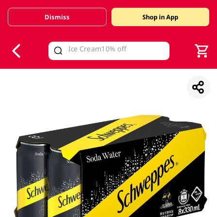
Dismiss
Shop in App
V
alid Until 30 June 2026