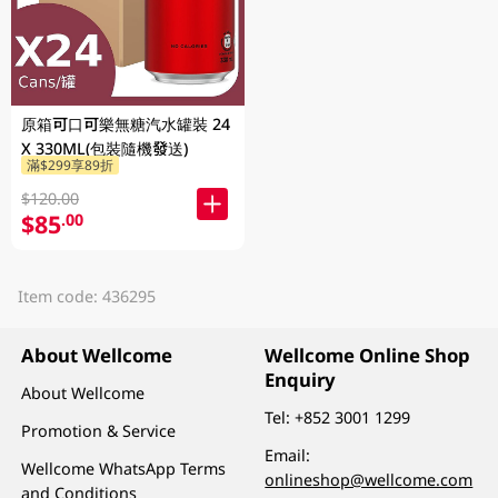
原箱可口可樂無糖汽水罐裝 24
X 330ML(包裝隨機發送)
滿$299享89折
$120.00
$85
.00
Item code: 436295
About Wellcome
Wellcome Online Shop
Enquiry
About Wellcome
Tel:
+852 3001 1299
Promotion & Service
Email:
Wellcome WhatsApp Terms
onlineshop@wellcome.com
and Conditions