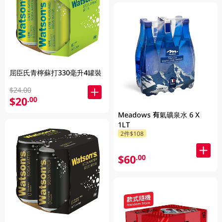
屈臣氏青檸蘇打330毫升4罐裝
$24.00
$20
.00
Meadows 有氣礦泉水 6 X
1LT
2件$108
$60
.00