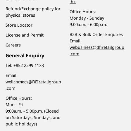
.hk
Refund/Exchange policy for
Office Hours:
physical stores
Monday - Sunday
9:00a.m. - 6:00p.m.
Store Locator
B2B & Bulk Order Enquires
License and Permit
Email:
Careers
webusiness@dfiretailgroup
.com
General Enquiry
Tel:
+852 2299 1133
Email:
wellcomecs@DFIretailgroup
.com
Office Hours:
Mon - Fri
9:00a.m. - 5:00p.m. (Closed
on Saturdays, Sundays, and
public holidays)