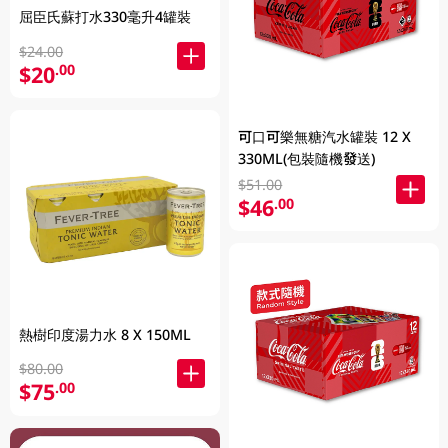
屈臣氏蘇打水330毫升4罐裝
$24.00
$20
.00
可口可樂無糖汽水罐裝 12 X
330ML(包裝隨機發送)
$51.00
$46
.00
熱樹印度湯力水 8 X 150ML
$80.00
$75
.00