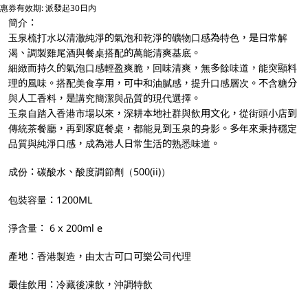
惠券有效期: 派發起30日内
簡介：
玉泉梳打水以清澈純淨的氣泡和乾淨的礦物口感為特色，是日常解
渴、調製雞尾酒與餐桌搭配的萬能清爽基底。
細緻而持久的氣泡口感輕盈爽脆，回味清爽，無多餘味道，能突顯料
理的風味。搭配美食享用，可中和油膩感，提升口感層次。不含糖分
與人工香料，是講究簡潔與品質的現代選擇。
玉泉自踏入香港市場以來，深耕本地社群與飲用文化，從街頭小店到
傳統茶餐廳，再到家庭餐桌，都能見到玉泉的身影。多年來秉持穩定
品質與純淨口感，成為港人日常生活的熟悉味道。
成份：碳酸水、酸度調節劑（500(ii)）
包裝容量：1200ML
淨含量： 6 x 200ml e
產地：香港製造，由太古可口可樂公司代理
最佳飲用：冷藏後凍飲，沖調特飲