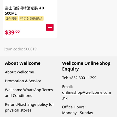
嘉士伯醇滑啤酒罐裝 4 X
500ML
2件$56
指定分類送贈品
$39
.00
Item code: 500819
About Wellcome
Wellcome Online Shop
Enquiry
About Wellcome
Tel:
+852 3001 1299
Promotion & Service
Email:
Wellcome WhatsApp Terms
onlineshop@wellcome.com
and Conditions
.hk
Refund/Exchange policy for
Office Hours:
physical stores
Monday - Sunday