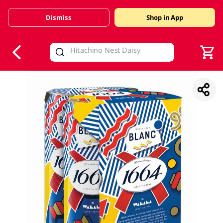
Dismiss
Shop in App
V
alid Until 30 June 2026