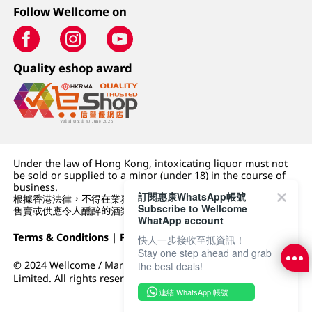
Follow Wellcome on
Quality eshop award
Under the law of Hong Kong, intoxicating liquor must not
be sold or supplied to a minor (under 18) in the course of
business.
訂閱惠康WhatsApp帳號
根據香港法律，不得在業務過程中，向未成年人 (18 歲以下人士)
Subscribe to Wellcome
售賣或供應令人醺醉的酒類。
WhatApp account
Terms & Conditions
|
Privacy Policy
|
DFI Retail Group
快人一步接收至抵資訊！
Stay one step ahead and grab
© 2024 Wellcome / Market Place. The Dairy Farm Company
the best deals!
Limited. All rights reserved.
連結 WhatsApp 帳號