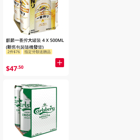
麒麟一番搾大罐裝 4 X 500ML
(新舊包裝隨機發貨)
2件$76
指定分類送贈品
$47
.50