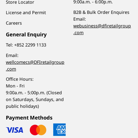
9:00a.m. - 6:00p.m.
Store Locator
B2B & Bulk Order Enquires
License and Permit
Email:
Careers
webusiness@dfiretailgroup
.com
General Enquiry
Tel:
+852 2299 1133
Email:
wellcomecs@DFIretailgroup
.com
Office Hours:
Mon - Fri
9:00a.m. - 5:00p.m. (Closed
on Saturdays, Sundays, and
public holidays)
Payment Methods