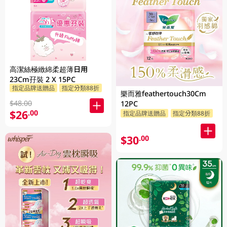
高潔絲極緻綿柔超薄日用
23Cm孖裝 2 X 15PC
指定品牌送贈品
指定分類88折
樂而雅feathertouch30Cm
$48.00
12PC
$26
.00
指定品牌送贈品
指定分類88折
$30
.00