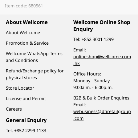
Item code: 680561
About Wellcome
Wellcome Online Shop
Enquiry
About Wellcome
Tel:
+852 3001 1299
Promotion & Service
Email:
Wellcome WhatsApp Terms
onlineshop@wellcome.com
and Conditions
.hk
Refund/Exchange policy for
Office Hours:
physical stores
Monday - Sunday
9:00a.m. - 6:00p.m.
Store Locator
B2B & Bulk Order Enquires
License and Permit
Email:
Careers
webusiness@dfiretailgroup
.com
General Enquiry
Tel:
+852 2299 1133