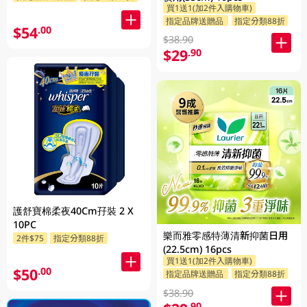
買1送1(加2件入購物車)
指定品牌送贈品
指定分類88折
$54
.00
$38.90
$29
.90
護舒寶棉柔夜40Cm孖裝 2 X
10PC
樂而雅零感特薄清新抑菌日用
2件$75
指定分類88折
(22.5cm) 16pcs
買1送1(加2件入購物車)
$50
.00
指定品牌送贈品
指定分類88折
$38.90
.90