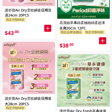
護舒寶Air Dry雲枕瞬吸日用普
通24cm 20PCS
指定分類88折
高潔絲草本綿柔極緻綿柔超薄
夜用35Cm 12PC
$43
.00
指定品牌送贈品
指定分類88折
$38
.00
護舒寶Air Dry雲枕瞬吸日用量
大28cm 20PCS
指定分類88折
護舒寶Air Dry Fresh草本健康