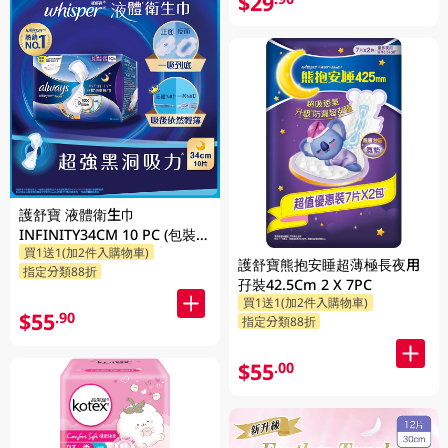
$29
護舒寶 液體衛生巾
INFINITY34CM 10 PC (包裝隨
買1送1(加2件入購物車)
機發放)
護舒寶熊抱安睡超薄極長夜用
指定分類88折
孖裝42.5Cm 2 X 7PC
買1送1(加2件入購物車)
$55
.90
指定分類88折
$55
.00