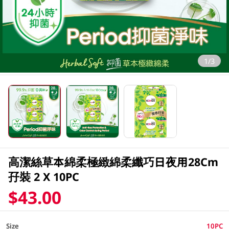
1/3
高潔絲草本綿柔極緻綿柔纖巧日夜用28Cm
孖裝 2 X 10PC
$43.00
Size
10PC