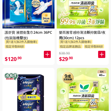
護舒寶 液體衛生巾24cm 36PC
樂而雅零感特薄清新抑菌日/夜
(包裝隨機發放)
用(30cm) 12pcs
買1送1(加2件入購物車)
買1送1(加2件入購物車)
指定分類88折
指定品牌送贈品
指定分類88折
$38.90
$120
$29
.90
.90