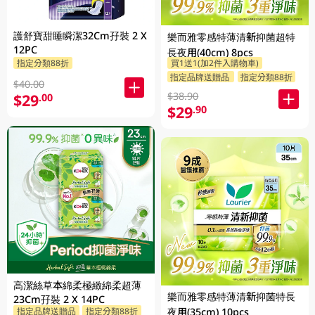
護舒寶甜睡瞬潔32Cm孖裝 2 X
樂而雅零感特薄清新抑菌超特
12PC
長夜用(40cm) 8pcs
指定分類88折
買1送1(加2件入購物車)
指定品牌送贈品
指定分類88折
$40.00
$38.90
$29
.00
$29
.90
高潔絲草本綿柔極緻綿柔超薄
樂而雅零感特薄清新抑菌特長
23Cm孖裝 2 X 14PC
指定品牌送贈品
指定分類88折
夜用(35cm) 10pcs