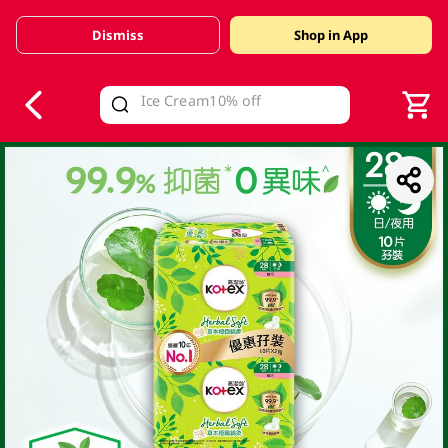
Dismiss
Shop in App
V
alid Until 30 June 2026