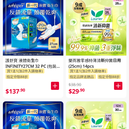
護舒寶 液體衛生巾
樂而雅零感特薄清新抑菌日用
INFINITY27CM 32 PC (包裝隨
(25cm) 14pcs
買1送1(加2件入購物車)
買1送1(加2件入購物車)
機發放)
指定分類88折
指定品牌送贈品
指定分類88折
$38.90
$137
$29
.90
.90