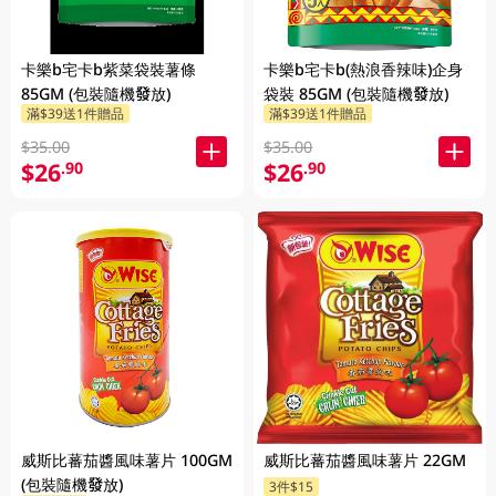
卡樂b宅卡b紫菜袋裝薯條
卡樂b宅卡b(熱浪香辣味)企身
85GM (包裝隨機發放)
袋裝 85GM (包裝隨機發放)
滿$39送1件贈品
滿$39送1件贈品
$35.00
$35.00
$26
$26
.90
.90
威斯比蕃茄醬風味薯片 100GM
威斯比蕃茄醬風味薯片 22GM
(包裝隨機發放)
3件$15