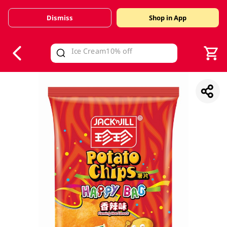
Dismiss
Shop in App
V
alid Until 30 June 2026