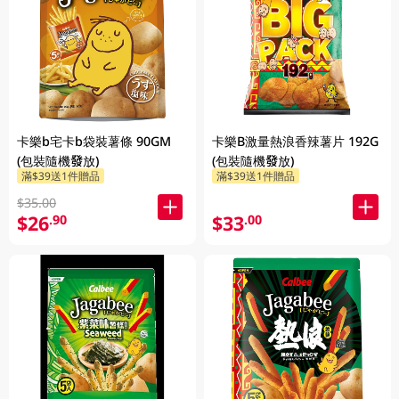
卡樂b宅卡b袋裝薯條 90GM
卡樂B激量熱浪香辣薯片 192G
(包裝隨機發放)
(包裝隨機發放)
滿$39送1件贈品
滿$39送1件贈品
$35.00
$26
$33
.90
.00