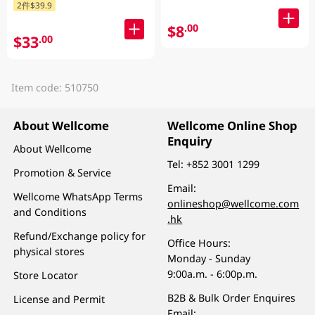
2件$39.9
$8
.00
$33
.00
Item code: 510750
About Wellcome
Wellcome Online Shop
Enquiry
About Wellcome
Tel:
+852 3001 1299
Promotion & Service
Email:
Wellcome WhatsApp Terms
onlineshop@wellcome.com
and Conditions
.hk
Refund/Exchange policy for
Office Hours:
physical stores
Monday - Sunday
9:00a.m. - 6:00p.m.
Store Locator
B2B & Bulk Order Enquires
License and Permit
Email: