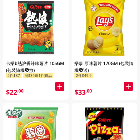
卡樂b熱浪香辣味薯片 105GM
樂事 原味薯片 170GM (包裝隨
(包裝隨機發放)
機發送)
2件$37
滿$39送1件贈品
2件$49.9
$22
$33
.00
.00