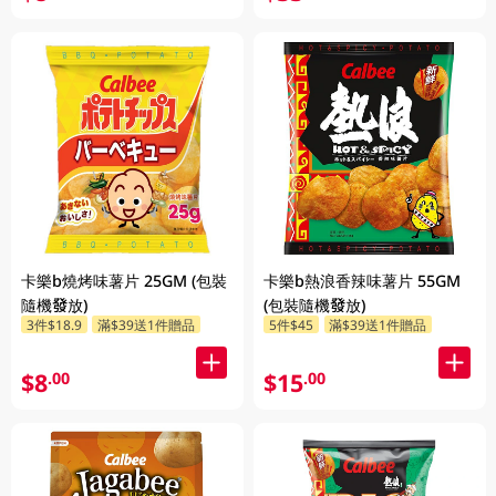
卡樂b燒烤味薯片 25GM (包裝
卡樂b熱浪香辣味薯片 55GM
隨機發放)
(包裝隨機發放)
3件$18.9
滿$39送1件贈品
5件$45
滿$39送1件贈品
$8
$15
.00
.00