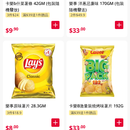
卡樂b什菜薯條 42GM (包裝隨
樂事 洋蔥忌廉味 170GM (包裝
機發放)
隨機發送)
3件$24
滿$39送1件贈品
2件$49.9
$9
$33
.90
.00
樂事原味薯片 28.3GM
卡樂B激量裝燒烤味薯片 192G
3件$18.9
滿$39送1件贈品
$8
$33
.00
.00