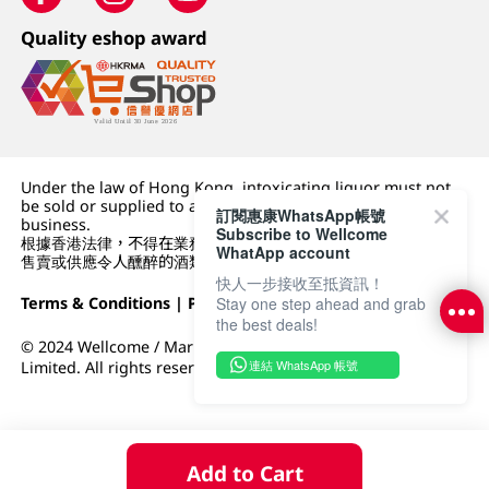
Quality eshop award
Under the law of Hong Kong, intoxicating liquor must not
be sold or supplied to a minor (under 18) in the course of
訂閱惠康WhatsApp帳號
business.
Subscribe to Wellcome
根據香港法律，不得在業務過程中，向未成年人 (18 歲以下人士)
WhatApp account
售賣或供應令人醺醉的酒類。
快人一步接收至抵資訊！
Terms & Conditions
|
Privacy Policy
|
DFI Retail Group
Stay one step ahead and grab
the best deals!
© 2024 Wellcome / Market Place. The Dairy Farm Company
連結 WhatsApp 帳號
Limited. All rights reserved.
Add to Cart