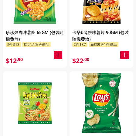
珍珍煙肉味薯圈 65GM (包裝隨
卡樂b薄餅味薯片 90GM (包裝
機發放)
隨機發放)
2件$13
指定品牌送贈品
2件$37
滿$39送1件贈品
$12
$22
.90
.00