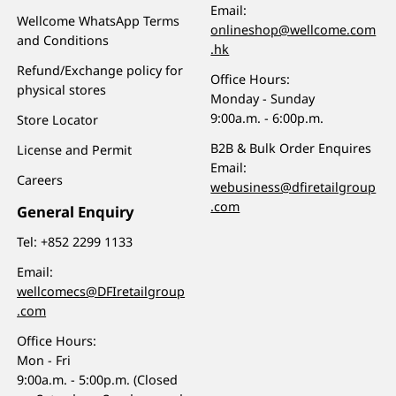
Email:
Wellcome WhatsApp Terms
onlineshop@wellcome.com
and Conditions
.hk
Refund/Exchange policy for
Office Hours:
physical stores
Monday - Sunday
9:00a.m. - 6:00p.m.
Store Locator
B2B & Bulk Order Enquires
License and Permit
Email:
Careers
webusiness@dfiretailgroup
.com
General Enquiry
Tel:
+852 2299 1133
Email:
wellcomecs@DFIretailgroup
.com
Office Hours:
Mon - Fri
9:00a.m. - 5:00p.m. (Closed