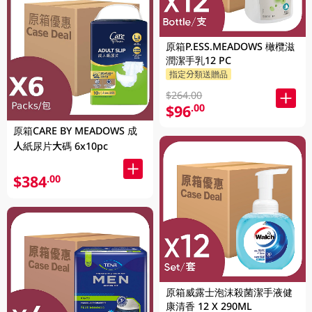
原箱P.ESS.MEADOWS 橄欖滋
潤潔手乳12 PC
指定分類送贈品
$264.00
$96
.00
原箱CARE BY MEADOWS 成
人紙尿片大碼 6x10pc
$384
.00
原箱威露士泡沫殺菌潔手液健
康清香 12 X 290ML