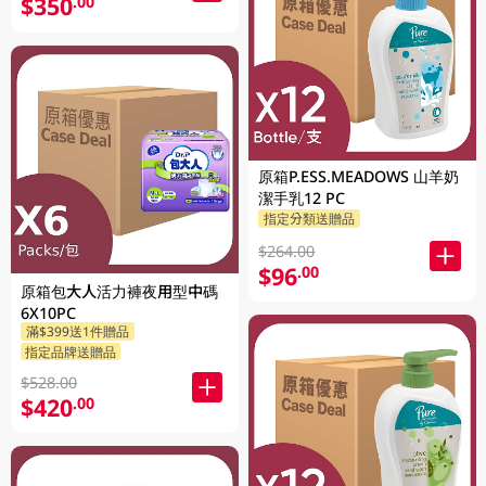
$350
.00
原箱P.ESS.MEADOWS 山羊奶
潔手乳12 PC
指定分類送贈品
$264.00
$96
.00
原箱包大人活力褲夜用型中碼
6X10PC
滿$399送1件贈品
指定品牌送贈品
$528.00
$420
.00