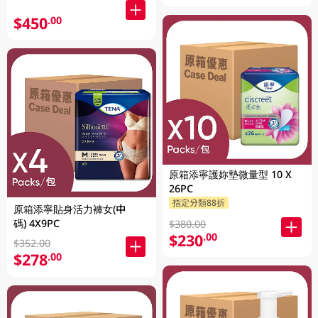
$450
.00
原箱添寧護妳墊微量型 10 X
26PC
指定分類88折
原箱添寧貼身活力褲女(中
碼) 4X9PC
$380.00
$230
.00
$352.00
$278
.00