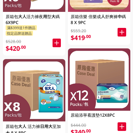
原箱包大人活力褲夜用型大碼
原箱倍樂 倍樂成人舒爽褲中碼
6X9PC
8 X 9PC
滿$399送1件贈品
$559.20
指定品牌送贈品
$419
.00
$528.00
$420
.00
原箱添寧看護墊12X8PC
$444.00
原箱包大人 活力褲日用大至加
$340
.00
大 8 X 8PC