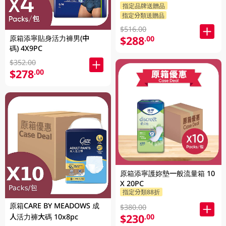
指定品牌送贈品
指定分類送贈品
$516.00
原箱添寧貼身活力褲男(中
$288
.00
碼) 4X9PC
$352.00
$278
.00
原箱添寧護妳墊一般流量箱 10
X 20PC
指定分類88折
原箱CARE BY MEADOWS 成
$380.00
$230
人活力褲大碼 10x8pc
.00