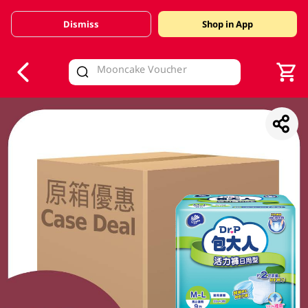
Dismiss
Shop in App
V
alid Until 30 June 2026