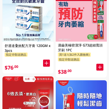
適齒美極密潔淨 G73超細寬頭
舒適達全效配方牙膏 120GM x
牙刷 1PC
3pcs
指定分類送贈品
買1送1(加2件入購物車)
指定分類送贈品
$76
.00
$38
.00