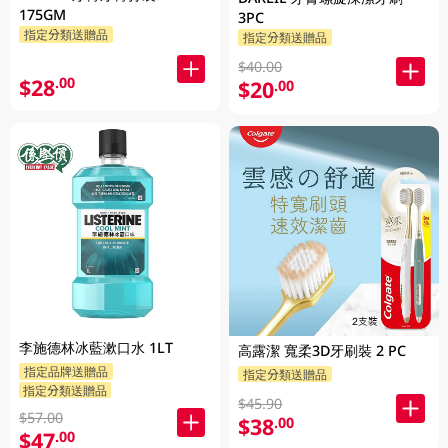
175GM
3PC
指定分類送贈品
指定分類送贈品
$40.00
$28
.00
$20
.00
李施德林冰藍漱口水 1LT
高露潔 寬柔3D牙刷裝 2 PC
指定品牌送贈品
指定分類送贈品
指定分類送贈品
$45.90
$57.00
$38
.00
$47
.00