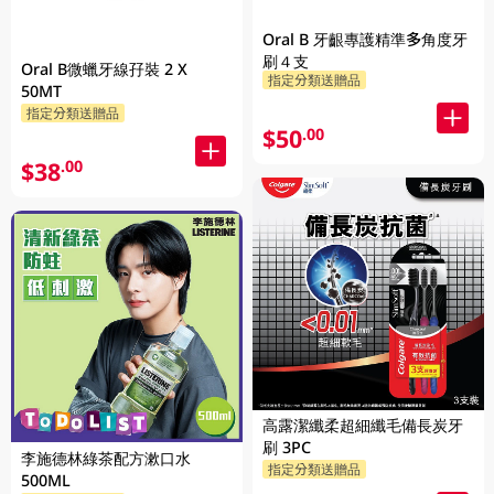
Oral B 牙齦專護精準多角度牙
刷４支
Oral B微蠟牙線孖裝 2 X
指定分類送贈品
50MT
指定分類送贈品
$50
.00
$38
.00
高露潔纖柔超細纖毛備長炭牙
刷 3PC
李施德林綠茶配方漱口水
指定分類送贈品
500ML