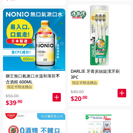
DARLIE 牙膏炭絲旋潔牙刷
獅王無口氣漱口水溫和薄荷不
3PC
含酒精 600ML
指定分類送贈品
指定分類送贈品
$40.00
$56.00
$20
.00
$39
.90