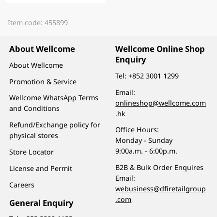
Item code: 455899
About Wellcome
Wellcome Online Shop
Enquiry
About Wellcome
Tel:
+852 3001 1299
Promotion & Service
Email:
Wellcome WhatsApp Terms
onlineshop@wellcome.com
and Conditions
.hk
Refund/Exchange policy for
Office Hours:
physical stores
Monday - Sunday
9:00a.m. - 6:00p.m.
Store Locator
B2B & Bulk Order Enquires
License and Permit
Email:
Careers
webusiness@dfiretailgroup
.com
General Enquiry