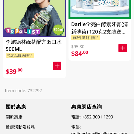
Darlie全亮白酵素牙膏(清
新薄荷) 120克2支裝送
買2件送1件贈品
Chiikawa便攜不鏽鋼杯
李施德林綠茶配方漱口水
1PK
$95.80
500ML
$84
.00
指定品牌送贈品
$39
.00
Item code: 732792
關於惠康
惠康網店查詢
關於惠康
電話:
+852 3001 1299
推廣活動及服務
電郵:
onlineshop@wellcome.com