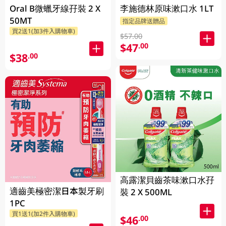
Oral B微蠟牙線孖裝 2 X
李施德林原味漱口水 1LT
50MT
指定品牌送贈品
買2送1(加3件入購物車)
$57.00
$47
.00
$38
.00
高露潔貝齒茶味漱口水孖
適齒美極密潔日本製牙刷
裝 2 X 500ML
1PC
買1送1(加2件入購物車)
$46
.00