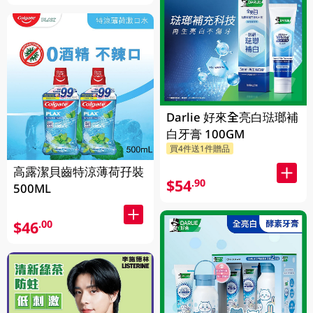
Darlie 好來全亮白琺瑯補
白牙膏 100GM
買4件送1件贈品
高露潔貝齒特涼薄荷孖裝
$54
.90
500ML
$46
.00