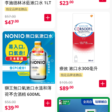
$23
.00
李施德林冰藍漱口水 1LT
指定品牌送贈品
$57.00
$47
.00
療效 漱口水300毫升
指定品牌送贈品
$105.00
$89
.00
獅王無口氣漱口水溫和薄
荷不含酒精 600ML
$56.00
$39
.90