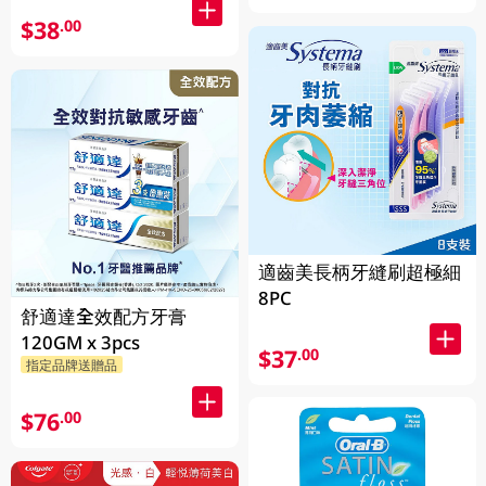
$38
.00
適齒美長柄牙縫刷超極細
8PC
舒適達全效配方牙膏
120GM x 3pcs
$37
.00
指定品牌送贈品
$76
.00