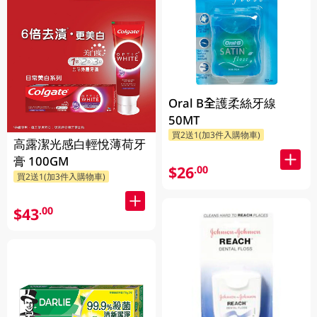
Oral B全護柔絲牙線
50MT
買2送1(加3件入購物車)
高露潔光感白輕悅薄荷牙
膏 100GM
$26
.00
買2送1(加3件入購物車)
$43
.00