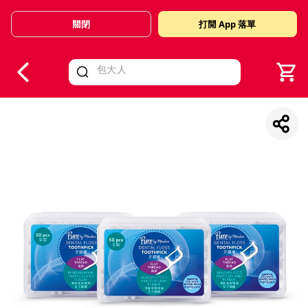
關閉
打開 App 落單
V
alid Until 30 June 2026