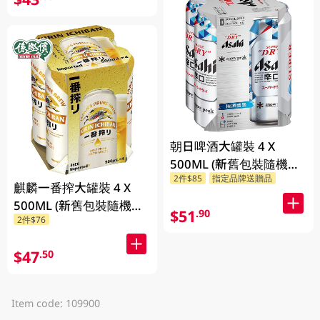
朝日啤酒大罐裝 4 X
500ML (新舊包裝隨機發
2件$85
指定品牌送贈品
貨)
麒麟一番搾大罐裝 4 X
500ML (新舊包裝隨機發
$51
.90
2件$76
貨)
$47
.50
Item code: 109900