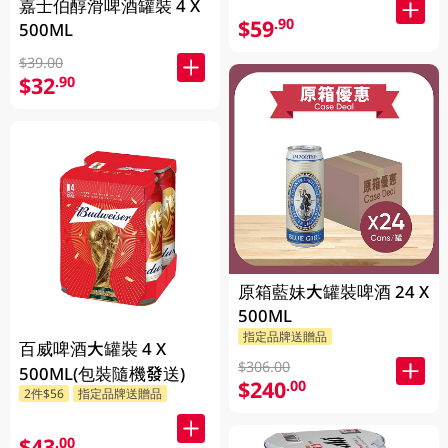
嘉士伯醇滑啤酒罐裝 4 X
$59
.90
500ML
$39.00
$32
.90
原箱藍妹大罐裝啤酒 24 X
500ML
指定品牌送贈品
百威啤酒大罐裝 4 X
$306.00
500ML(包裝隨機發送)
$240
.00
2件$56
指定品牌送贈品
$43
.00