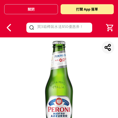
關閉
打開 App 落單
V
alid Until 30 June 2026