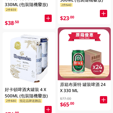
330ML (包裝隨機發放)
2件$40
2件$59
$23
.00
$38
.50
原箱布萊特 罐裝啤酒 24
好卡頓啤酒大罐裝 4 X
X 330 ML
500ML (包裝隨機發放)
$77.00
2件$80
指定品牌送贈品
$65
.00
.00