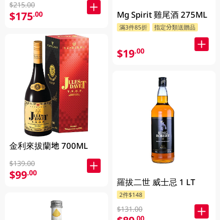
$215.00
Mg Spirit 雞尾酒 275ML
$175
.00
滿3件85折
指定分類送贈品
$19
.00
金利來拔蘭地 700ML
$139.00
$99
.00
羅拔二世 威士忌 1 LT
2件$148
$131.00
.00