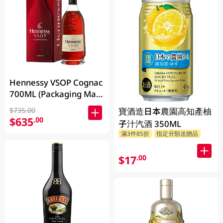
Hennessy VSOP Cognac
700ML (Packaging May
Vary )
寶酒造日本農園高知產柚
$735.00
$635
.00
子汁汽酒 350ML
滿3件85折
指定分類送贈品
$17
.00