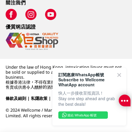
關注我們
優質纲店認證
Under the law of Hong Kong, intoxicating liquor must not
be sold or supplied to a minor (under 18) in the course of
訂閱惠康WhatsApp帳號
business.
Subscribe to Wellcome
根據香港法律，不得在業務過程中，向未成年人 (18 歲以下人士)
WhatApp account
售賣或供應令人醺醉的酒類。
快人一步接收至抵資訊！
條款及細則
|
私隱政策
|
DFI零售集團
Stay one step ahead and grab
the best deals!
© 2024 Wellcome / Market Place. The Dairy Farm Company
連結 WhatsApp 帳號
Limited. All rights reserved.