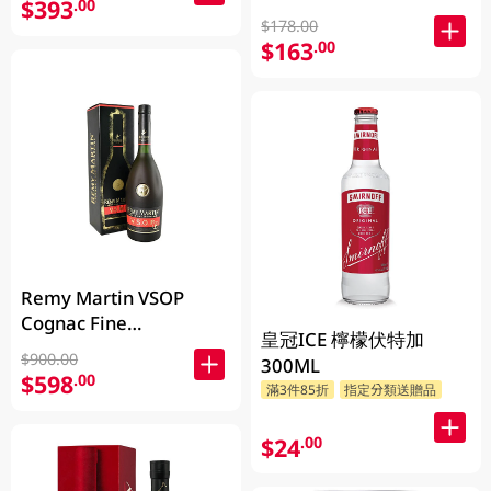
$393
.00
$178.00
$163
.00
Remy Martin VSOP
Cognac Fine
皇冠ICE 檸檬伏特加
Champagne 700ML
$900.00
300ML
$598
.00
滿3件85折
指定分類送贈品
$24
.00