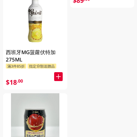
$89
西班牙MG菠蘿伏特加
275ML
滿3件85折
指定分類送贈品
$18
.00