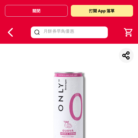
關閉
打開 App 落單
V
alid Until 30 June 2026