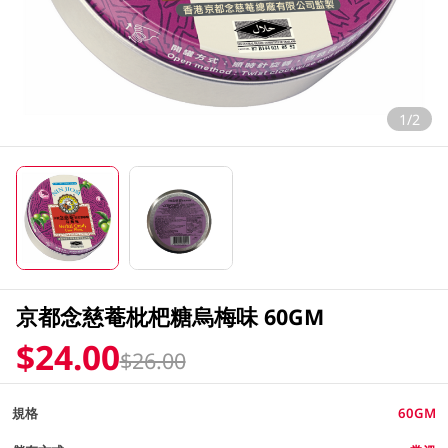
1/2
京都念慈菴枇杷糖烏梅味 60GM
$24.00
$26.00
規格
60GM