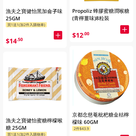
Propoliz 蜂膠蜜糖潤喉糖
漁夫之寶健怡黑加侖子味
(青檸薑味)8粒裝
25GM
買1送1(加2件入購物車)
$12
.00
$14
.50
京都念慈菴枇杷糖金桔檸
漁夫之寶健怡蜜糖檸檬喉
檬味 60GM
糖 25GM
2件$43.9
買1送1(加2件入購物車)