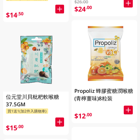
$26.00
$24
.00
$14
.50
Propoliz 蜂膠蜜糖潤喉糖
位元堂川貝枇杷軟喉糖
(青檸薑味)8粒裝
37.5GM
買1送1(加2件入購物車)
$12
.00
$15
.00