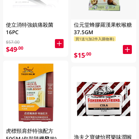
使立消特強鎮痛殺菌
位元堂蜂膠羅漢果軟喉糖
16PC
37.5GM
買1送1(加2件入購物車)
$57.00
$49
.00
$15
.00
虎標頸肩舒特強配方
漁夫之寶健怡可樂味潤喉
50GM (包裝隨機發放)