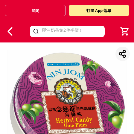
關閉
打開 App 落單
V
alid Until 30 June 2026