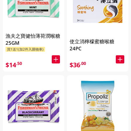
漁夫之寶健怡薄荷潤喉糖
使立消檸檬蜜糖喉糖
25GM
24PC
買1送1(加2件入購物車)
$14
$36
.50
.00