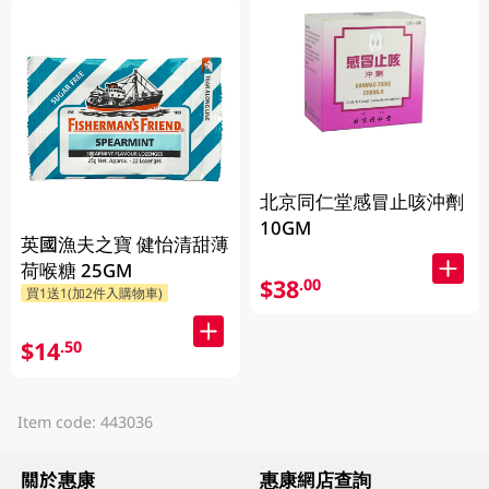
北京同仁堂感冒止咳沖劑
10GM
英國漁夫之寶 健怡清甜薄
荷喉糖 25GM
$38
.00
買1送1(加2件入購物車)
$14
.50
Item code: 443036
關於惠康
惠康網店查詢