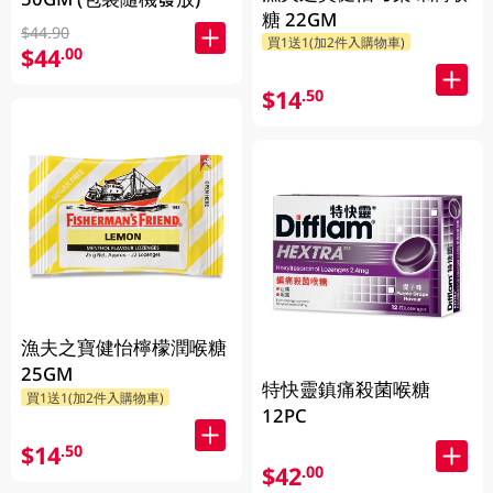
糖 22GM
$44.90
買1送1(加2件入購物車)
$44
.00
$14
.50
漁夫之寶健怡檸檬潤喉糖
25GM
特快靈鎮痛殺菌喉糖
買1送1(加2件入購物車)
12PC
$14
.50
$42
.00