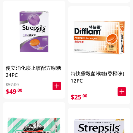
使立消化痰止咳配方喉糖
特快靈殺菌喉糖(香橙味)
24PC
12PC
$57.00
$49
.00
$25
.00