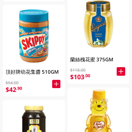
蘭絲槐花蜜 375GM
$118.00
頂好牌幼花生醬 510GM
$103
.00
$54.00
$42
.90