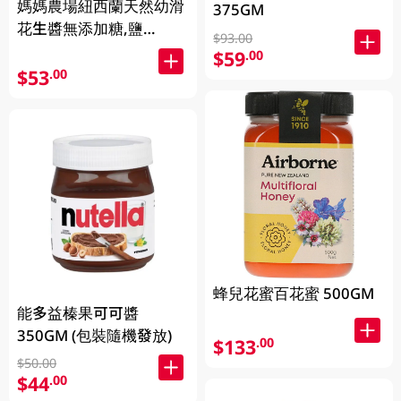
媽媽農場紐西蘭天然幼滑
375GM
花生醬無添加糖,鹽
$93.00
380GM
$59
.00
$53
.00
蜂兒花蜜百花蜜 500GM
能多益榛果可可醬
350GM (包裝隨機發放)
$133
.00
$50.00
$44
.00