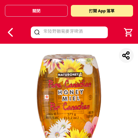
關閉
打開 App 落單
V
alid Until 30 June 2026