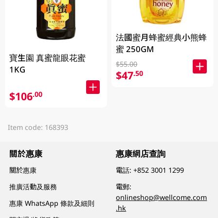
法國蜜月蜂蜜經典小熊蜂
蜜 250GM
寶生園 真蜜龍眼花蜜
$55.00
1KG
$47
.50
$106
.00
Item code: 168393
關於惠康
惠康網店查詢
關於惠康
電話:
+852 3001 1299
推廣活動及服務
電郵:
onlineshop@wellcome.com
惠康 WhatsApp 條款及細則
.hk