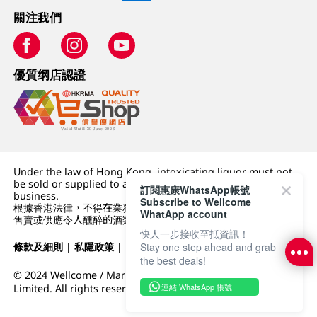
關注我們
優質纲店認證
Under the law of Hong Kong, intoxicating liquor must not
be sold or supplied to a minor (under 18) in the course of
訂閱惠康WhatsApp帳號
business.
Subscribe to Wellcome
根據香港法律，不得在業務過程中，向未成年人 (18 歲以下人士)
WhatApp account
售賣或供應令人醺醉的酒類。
快人一步接收至抵資訊！
Stay one step ahead and grab
條款及細則
|
私隱政策
|
DFI零售集團
the best deals!
© 2024 Wellcome / Market Place. The Dairy Farm Company
連結 WhatsApp 帳號
Limited. All rights reserved.