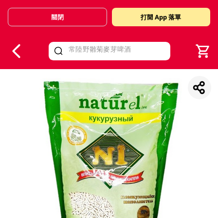
關閉
打開 App 落單
V
alid Until 30 June 2026