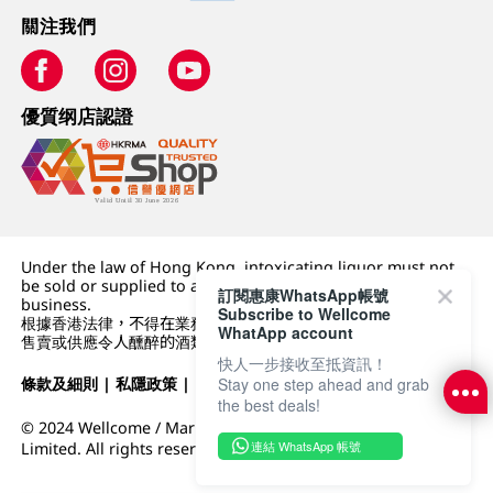
關注我們
優質纲店認證
Under the law of Hong Kong, intoxicating liquor must not
be sold or supplied to a minor (under 18) in the course of
訂閱惠康WhatsApp帳號
business.
Subscribe to Wellcome
根據香港法律，不得在業務過程中，向未成年人 (18 歲以下人士)
WhatApp account
售賣或供應令人醺醉的酒類。
快人一步接收至抵資訊！
條款及細則
|
私隱政策
|
DFI零售集團
Stay one step ahead and grab
the best deals!
© 2024 Wellcome / Market Place. The Dairy Farm Company
連結 WhatsApp 帳號
Limited. All rights reserved.