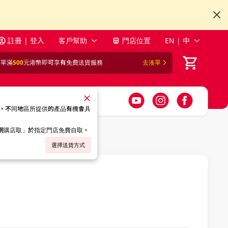
註冊 | 登入
客戶幫助
門店位置
EN | 中
訂單滿
500
元港幣即可享有免費送貨服務
去湊單
，不同地區所提供的產品有機會具
「網購店取」於指定門店免費自取。
選擇送貨方式