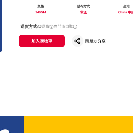
規格
儲存方式
產地
340GM
常溫
China 中
送貨方式
送貨
門市自取
加入購物車
同朋友分享