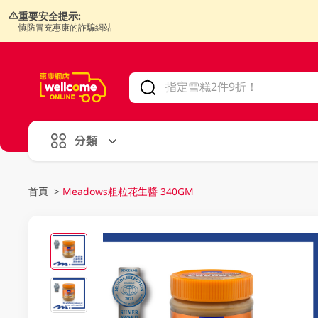
重要安全提示:
慎防冒充惠康的詐騙網站
V
alid Until 30 June 2026
分類
首頁
>
Meadows粗粒花生醬 340GM