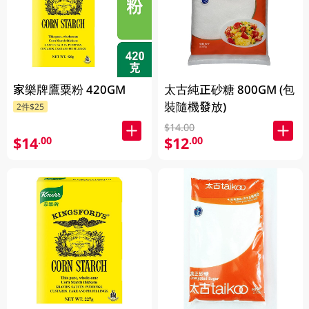
家樂牌鷹粟粉 420GM
太古純正砂糖 800GM (包
裝隨機發放)
2件$25
$14.00
$14
$12
.00
.00