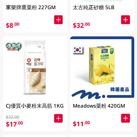
家樂牌鷹粟粉 227GM
太古純正砂糖 5LB
$8
$32
.00
.00
Meadows粟粉 420GM
CJ優質小麥粉末高筋 1KG
$32.00
$11
.00
$17
.00