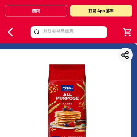
關閉
打開 App 落單
V
alid Until 30 June 2026