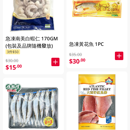
急凍南美白蝦仁 170GM
急凍黃花魚 1PC
(包裝及品牌隨機發放)
3件$50
$35.00
$30
.00
$30.00
$15
.00