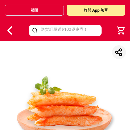
關閉
打開 App 落單
V
alid Until 30 June 2026