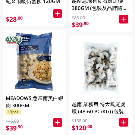
越南急凍有皮石斑魚柳
紀文頂級仿蟹柳 120GM
380GM (包裝及品牌隨機
發放)
$28
$85.00
.00
$39
.90
MEADOWS 急凍南美白蝦
越南 業務用 特大鳳尾虎
肉 300GM
蝦 (48-60 PC/KG) (包裝及
2件$56
品牌隨機發放)
$168.00
$45.00
$120
.00
$39
.90