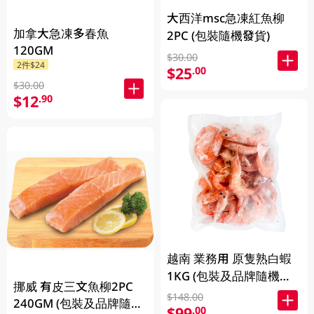
大西洋msc急凍紅魚柳
加拿大急凍多春魚
2PC (包裝隨機發貨)
120GM
$30.00
2件$24
$25
.00
$30.00
$12
.90
越南 業務用 原隻熟白蝦
1KG (包裝及品牌隨機發
挪威 有皮三文魚柳2PC
放)
$148.00
240GM (包裝及品牌隨機
$99
.00