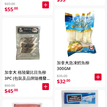
發放)
$69.00
$55
.00
加拿大急凍鱈魚柳
300GM
加拿大 格陵蘭比目魚柳
$35.00
3PC (包裝及品牌隨機發
$32
.00
放)
$60.00
$45
.00