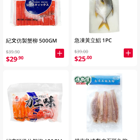
急凍黃立鯧 1PC
紀文仿製蟹柳 500GM
$39.00
$39.90
$25
.00
$29
.90