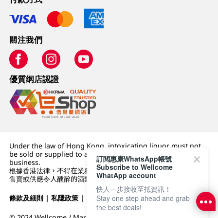
關注我們
優質纲店認證
Under the law of Hong Kong, intoxicating liquor must not
be sold or supplied to a minor (under 18) in the course of
訂閱惠康WhatsApp帳號
business.
Subscribe to Wellcome
根據香港法律，不得在業務過程中，向未成年人 (18 歲以下人士)
WhatApp account
售賣或供應令人醺醉的酒類。
快人一步接收至抵資訊！
條款及細則
|
私隱政策
|
DFI零售集團
Stay one step ahead and grab
the best deals!
© 2024 Wellcome / Market Place. The Dairy Farm Company