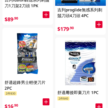
刀1刀架2刀頭 1PK
吉列proglide無感系列剃
鬚刀頭4刀頭 4PC
$89
.90
$179
.90
舒適超鋒男士輕便刀片
2PC
舒適用後即棄刀片 1PC
2件$30
2件$40
$16
.90