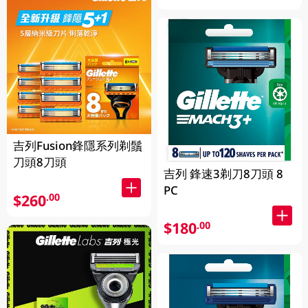
吉列Fusion鋒隱系列剃鬚
刀頭8刀頭
吉列 鋒速3剃刀8刀頭 8
PC
$260
.00
$180
.00