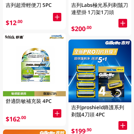
吉列超滑輕便刀 5PC
吉列Labs極光系列剃鬚刀
連壁掛 1刀架1刀頭
$12
.00
$200
.00
舒適防敏補充裝 4PC
吉列proshield鋒護系列
剃鬚4刀頭 4PC
$162
.00
$199
.90