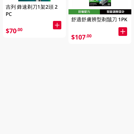
吉列 鋒速剃刀1架2頭 2
PC
舒適舒膚辨型剃鬚刀 1PK
$70
.00
$107
.00