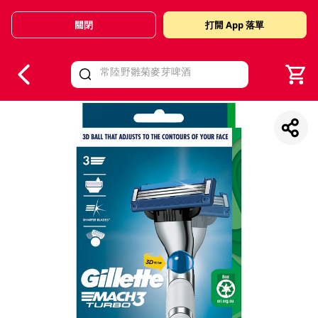
關閉
打開 App 落單
V
alid Until 30 June 2026