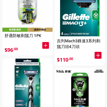
舒適防敏剃鬚刀 1PK
吉列Mach3鋒速3系列剃
鬚刀頭4刀頭
$96
.00
$110
.00