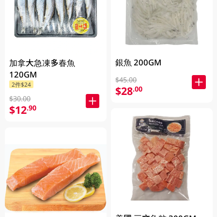
銀魚 200GM
加拿大急凍多春魚
120GM
$45.00
2件$24
$28
.00
$30.00
$12
.90