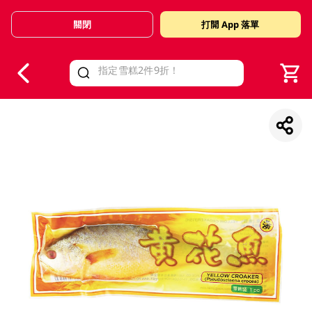
關閉
打開 App 落單
V
alid Until 30 June 2026