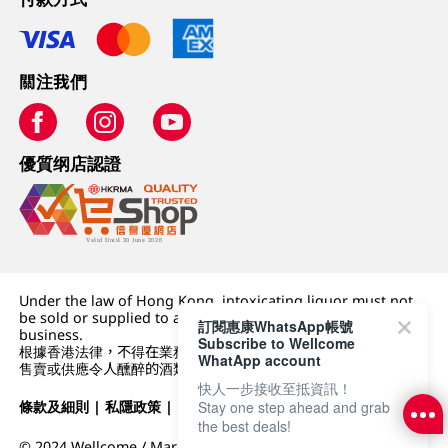
關注我們
優質纲店認證
Under the law of Hong Kong, intoxicating liquor must not
be sold or supplied to a minor (under 18) in the course of
訂閱惠康WhatsApp帳號
business.
Subscribe to Wellcome
根據香港法律，不得在業務過程中，向未成年人 (18 歲以下人士)
WhatApp account
售賣或供應令人醺醉的酒類。
快人一步接收至抵資訊！
條款及細則
|
私隱政策
|
DFI零售集團
Stay one step ahead and grab
the best deals!
© 2024 Wellcome / Market Place. The Dairy Farm Company