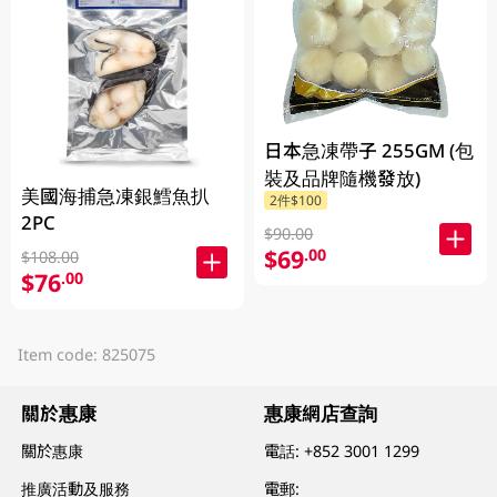
日本急凍帶子 255GM (包
裝及品牌隨機發放)
美國海捕急凍銀鱈魚扒
2件$100
2PC
$90.00
$69
.00
$108.00
$76
.00
Item code: 825075
關於惠康
惠康網店查詢
關於惠康
電話:
+852 3001 1299
推廣活動及服務
電郵: