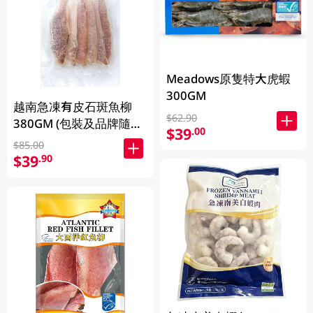
Meadows原隻特大虎蝦
300GM
越南急凍有皮石斑魚柳
$62.90
380GM (包裝及品牌隨機
$39
.00
發放)
$85.00
$39
.90