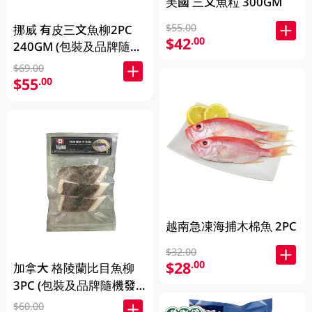
美國 三文魚粒 300GM
$55.00
挪威 有皮三文魚柳2PC
$42
.00
240GM (包裝及品牌隨機
發放)
$69.00
$55
.00
越南急凍海捕木棉魚 2PC
$32.00
$28
.00
加拿大 格陵蘭比目魚柳
3PC (包裝及品牌隨機發
放)
$60.00