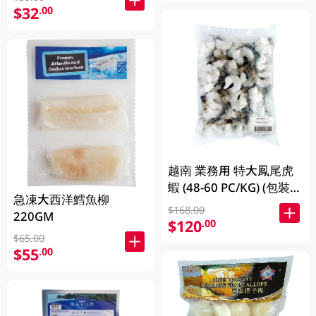
$32
.00
越南 業務用 特大鳳尾虎
蝦 (48-60 PC/KG) (包裝及
急凍大西洋鱈魚柳
品牌隨機發放)
$168.00
220GM
$120
.00
$65.00
$55
.00