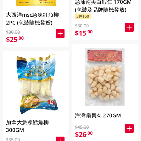
急凍南美白蝦仁 170GM
(包裝及品牌隨機發放)
大西洋msc急凍紅魚柳
3件$50
2PC (包裝隨機發貨)
$30.00
$15
.00
$30.00
$25
.00
海灣扇貝肉 270GM
加拿大急凍鱈魚柳
$45.00
300GM
$26
.00
$35.00