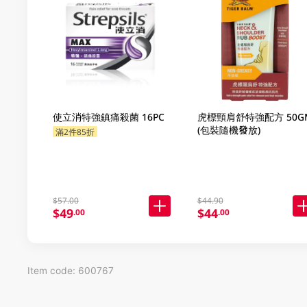
使立消特強鎮痛殺菌 16PC
虎標頸肩舒特強配方 50G
(包裝隨機發放)
滿2件85折
$57.00
$44.90
$49
$44
.00
.00
Item code: 600767