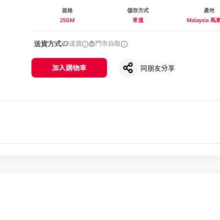
規格
儲存方式
產地
25GM
常溫
Malaysia 
送貨方式
送貨
門市自取
加入購物車
同朋友分享