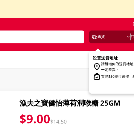
送貨
設置送貨地址
請新增你的送貨地址
一定差異。
買滿$50即可選擇
漁夫之寶健怡薄荷潤喉糖 25GM
$9.00
$14.50