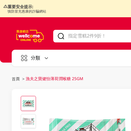
重要安全提示:
慎防冒充惠康的詐騙網站
V
alid Until 30 June 2026
分類
漁夫之寶健怡薄荷潤喉糖 25GM
首頁
>