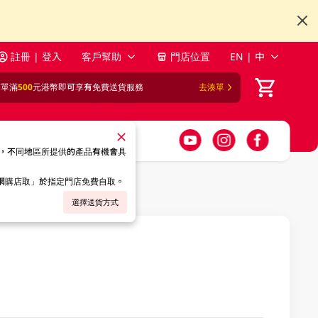
註冊 | 登入
客戶幫助
門店位置
EN | 中
訂單滿
500
元港幣即可享有免費送貨服務
去湊單
，不同地區所提供的產品有機會具
「網購店取」於指定門店免費自取。
選擇送貨方式