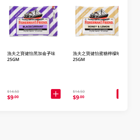
漁夫之寶健怡黑加侖子味
漁夫之寶健怡蜜糖檸檬喉糖
25GM
25GM
$14.50
$14.50
$9
$9
.00
.00