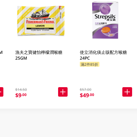
M
漁夫之寶健怡檸檬潤喉糖
使立消化痰止咳配方喉糖
25GM
24PC
滿2件85折
$14.50
$57.00
$9
$49
.00
.00