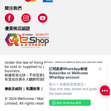
關注我們
優質纲店認證
Under the law of Hong Kong, intoxicating liquor must not
be sold or supplied to a minor (under 18) in the course of
訂閱惠康WhatsApp帳號
business.
Subscribe to Wellcome
根據香港法律，不得在業務過程中，向未成年人 (18 歲以下人士)
WhatApp account
售賣或供應令人醺醉的酒類。
快人一步接收至抵資訊！
條款及細則
|
私隱政策
|
DFI零售集團
Stay one step ahead and grab
the best deals!
© 2024 Wellcome / Market Place. The Dairy Farm Company
連結 WhatsApp 帳號
Limited. All rights reserved.