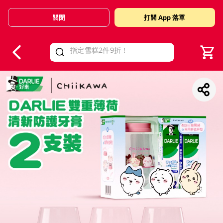
關閉
打開 App 落單
V
alid Until 30 June 2026