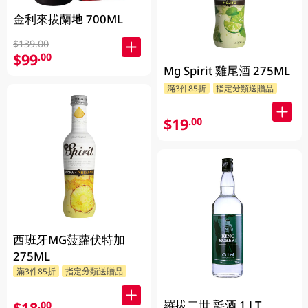
金利來拔蘭地 700ML
$139.00
$99
.00
Mg Spirit 雞尾酒 275ML
滿3件85折
指定分類送贈品
$19
.00
西班牙MG菠蘿伏特加
275ML
滿3件85折
指定分類送贈品
羅拔二世 氈酒 1 LT
$18
.00