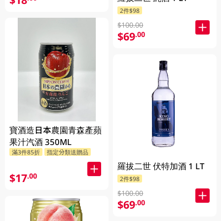
2件$98
$100.00
$69
.00
寶酒造日本農園青森產蘋
果汁汽酒 350ML
滿3件85折
指定分類送贈品
羅拔二世 伏特加酒 1 LT
$17
.00
2件$98
$100.00
$69
.00