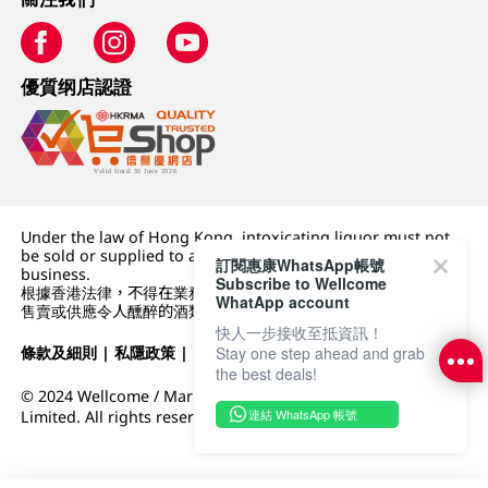
優質纲店認證
Under the law of Hong Kong, intoxicating liquor must not
be sold or supplied to a minor (under 18) in the course of
訂閱惠康WhatsApp帳號
business.
Subscribe to Wellcome
根據香港法律，不得在業務過程中，向未成年人 (18 歲以下人士)
WhatApp account
售賣或供應令人醺醉的酒類。
快人一步接收至抵資訊！
條款及細則
|
私隱政策
|
DFI零售集團
Stay one step ahead and grab
the best deals!
© 2024 Wellcome / Market Place. The Dairy Farm Company
連結 WhatsApp 帳號
Limited. All rights reserved.