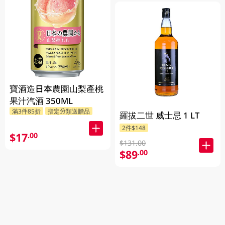
寶酒造日本農園山梨產桃
果汁汽酒 350ML
滿3件85折
指定分類送贈品
羅拔二世 威士忌 1 LT
2件$148
$17
.00
$131.00
$89
.00