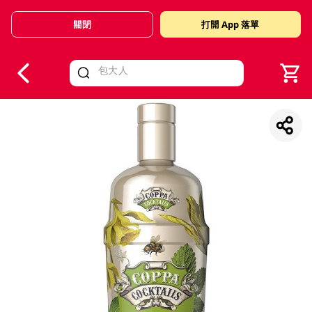
關閉
打開 App 落單
V
alid Until 30 June 2026