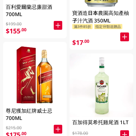
百利愛爾蘭忌廉甜酒
寶酒造日本農園高知產柚
700ML
子汁汽酒 350ML
$199.00
滿3件85折
指定分類送贈品
$155
.00
$17
.00
尊尼獲加紅牌威士忌
700ML
百加得莫希托雞尾酒 1LT
$215.00
$178.00
$175
.00