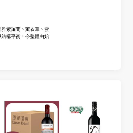
淡雅紫羅蘭、薰衣草、雲
寧結構平衡，令整體由始