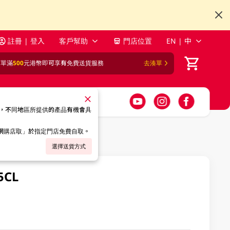
註冊 | 登入
客戶幫助
門店位置
EN | 中
訂單滿
500
元港幣即可享有免費送貨服務
去湊單
，不同地區所提供的產品有機會具
「網購店取」於指定門店免費自取。
選擇送貨方式
5CL