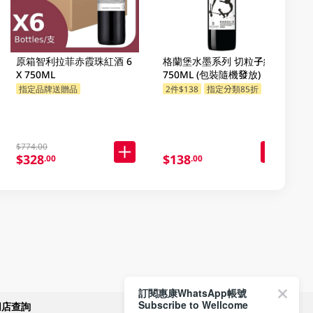
原箱智利拉菲赤霞珠紅酒 6
格蘭堡水墨系列 切粒子紅酒
X 750ML
750ML (包裝隨機發放)
指定品牌送贈品
2件$138
指定分類85折
$774.00
$328
$138
.00
.00
訂閱惠康WhatsApp帳號
Subscribe to Wellcome
網店查詢
付款方式