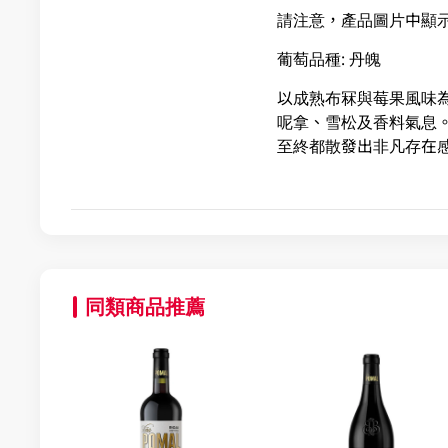
請注意，產品圖片中顯
葡萄品種: 丹魄
以成熟布冧與莓果風味
呢拿、雪松及香料氣息
至終都散發出非凡存在
同類商品推薦