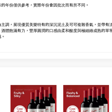
示的年份僅供參考，實際年份會因批次而有所不同。
為主調，展現優質美樂特有的深沉泥土及可可複雜香氣，並帶有
。酒體飽滿有力，豐厚圓潤的口感由柔和酸度與極細緻成熟的單
感。