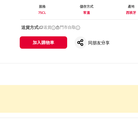
規格
儲存方式
產地
75CL
常溫
西班牙
送貨方式
送貨
門市自取
加入購物車
同朋友分享