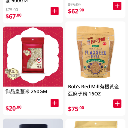
麥 600GM
$75.00
$75.00
$62
.90
$67
.00
Bob's Red Mill有機黃金
御品皇薏米 250GM
亞麻子粉 16OZ
$20
.00
$75
.00