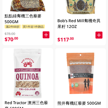
點點綠有機三色藜麥
Bob's Red Mill有機奇異
500GM
果籽 12OZ
滿2件88折
買1件送1件贈品
$78.00
$70
.00
$117
.00
Red Tractor 澳洲三色藜
熊井有機紅藜麥 500GM