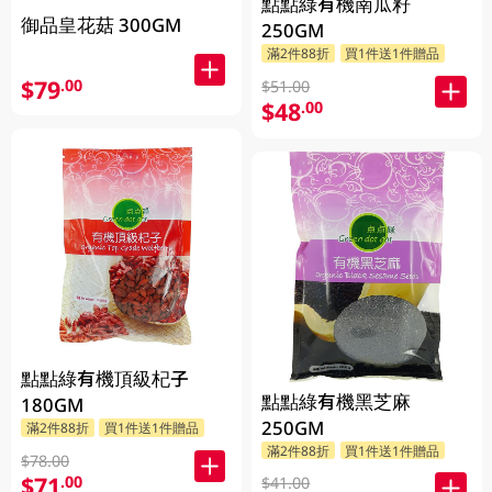
點點綠有機南瓜籽
御品皇花菇 300GM
250GM
滿2件88折
買1件送1件贈品
$79
.00
$51.00
$48
.00
點點綠有機頂級杞子
點點綠有機黑芝麻
180GM
250GM
滿2件88折
買1件送1件贈品
滿2件88折
買1件送1件贈品
$78.00
$71
.00
$41.00