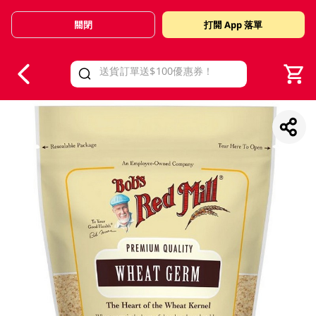
關閉
打開 App 落單
V
alid Until 30 June 2026