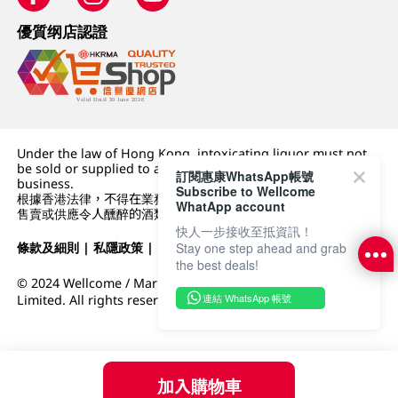
優質纲店認證
Under the law of Hong Kong, intoxicating liquor must not
be sold or supplied to a minor (under 18) in the course of
訂閱惠康WhatsApp帳號
business.
Subscribe to Wellcome
根據香港法律，不得在業務過程中，向未成年人 (18 歲以下人士)
WhatApp account
售賣或供應令人醺醉的酒類。
快人一步接收至抵資訊！
條款及細則
|
私隱政策
|
DFI零售集團
Stay one step ahead and grab
the best deals!
© 2024 Wellcome / Market Place. The Dairy Farm Company
連結 WhatsApp 帳號
Limited. All rights reserved.
加入購物車