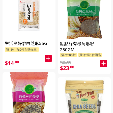
生活良好炒白芝麻55G
點點綠有機阿麻籽
250GM
買1送1(加2件入購物車)
滿2件88折
買1件送1件贈品
$14
.00
$25.00
$23
.00