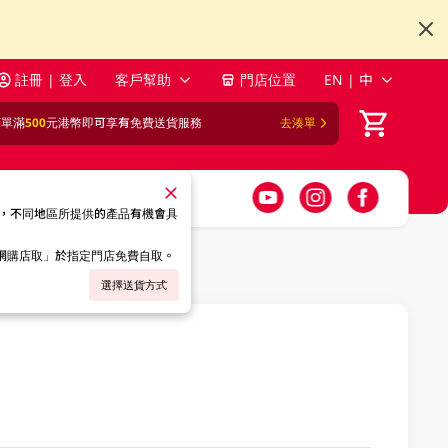
註冊 | 登入
客戶幫助
門店位置
EN | 中
訂單滿
500
元港幣即可享有免費送貨服務
去湊單
，不同地區所提供的產品有機會具
「網購店取」於指定門店免費自取。
選擇送貨方式