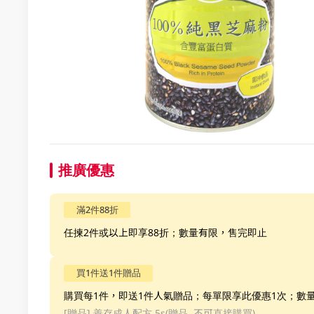
推廣優惠
滿2件88折
任揀2件或以上即享88折；數量有限，售完即止
買1件送1件贈品
購買每1件，即送1件人氣贈品；每單限享此優惠1次；數
[贈品]
善存成人配方 5s(贈品, 不可直接購買)