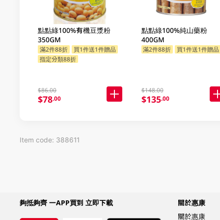
點點綠100%有機豆漿粉
點點綠100%純山藥粉
350GM
400GM
滿2件88折
買1件送1件贈品
滿2件88折
買1件送1件贈品
指定分類88折
$86.00
$148.00
$78
$135
.00
.00
Item code: 388611
夠抵夠齊 一APP買到 立即下載
關於惠康
關於惠康