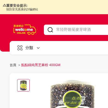
重要安全提示:
慎防冒充惠康的詐騙網站
V
alid Until 30 June 2026
分類
點點綠純黑芝麻粉 400GM
首頁
>