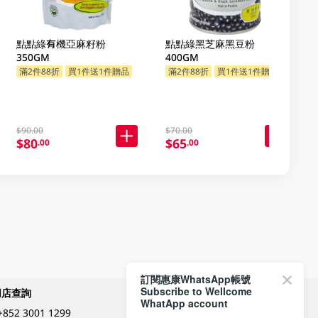
點點綠有機亞麻籽粉
點點綠黑芝麻黑豆粉
350GM
400GM
滿2件88折
買1件送1件贈品
滿2件88折
買1件送1件贈品
$90.00
$70.00
$80
$65
.00
.00
訂閱惠康WhatsApp帳號
Subscribe to Wellcome
網店查詢
付款方式
WhatApp account
+852 3001 1299