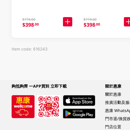
$774.00
$774.00
$398
$398
.00
.00
Item code: 616243
夠抵夠齊 一APP買到 立即下載
關於惠康
關於惠康
推廣活動及服
惠康 Whats
門市退/換貨
門店位置