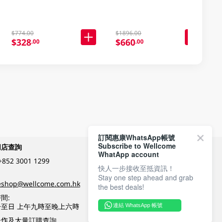
$774.00
$1896.00
$328
$660
.00
.00
訂閱惠康WhatsApp帳號
Subscribe to Wellcome
網店查詢
付款方式
WhatApp account
+852 3001 1299
快人一步接收至抵資訊！
Stay one step ahead and grab
關注我們
eshop@wellcome.com.hk
the best deals!
間:
至日 上午九時至晚上六時
連結 WhatsApp 帳號
優質纲店認證
合作及大量訂購查詢