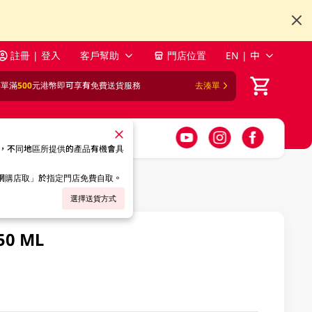
註冊 | 登入
客戶幫助
門店位置
EN | 中
訂單滿
500
元港幣即可享有免費送貨服務
去湊單
，不同地區所提供的產品有機會具
「網購店取」於指定門店免費自取。
選擇送貨方式
50 ML