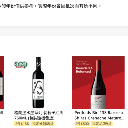
示的年份僅供參考，實際年份會因批次而有所不同。
珠
格蘭堡水墨系列 切粒子紅酒
Penfolds Bin 138 Barossa
750ML (包裝隨機發放)
Shiraz Grenache Mataro
750ML
2件$138
指定分類85折
2件$500
指定品牌9折