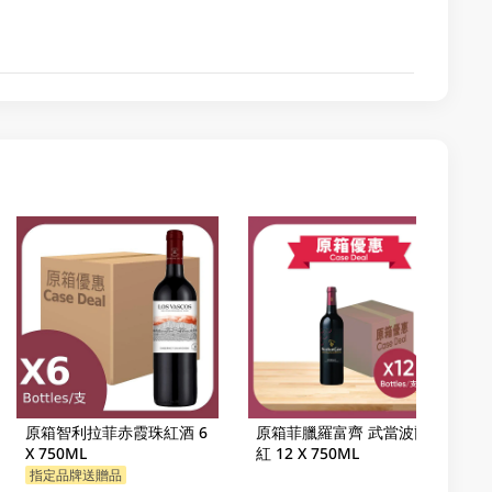
原箱智利拉菲赤霞珠紅酒 6
原箱菲臘羅富齊 武當波爾多
X 750ML
紅 12 X 750ML
指定品牌送贈品