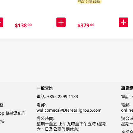
指定分類85折
$138
$379
.00
.00
一般查詢
惠康
電話:
+852 2299 1133
電話:
務
電郵:
電郵:
wellcomecs@DFIretailgroup.com
onlin
App 條款及細則
辦公時間:
辦公時
政策
星期一至五 上午九時至下午五時 (星期
星期一
六、日及公眾假期休息)
企業