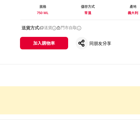
規格
儲存方式
產地
750 ML
常溫
義大利
送貨方式
送貨
門市自取
加入購物車
同朋友分享