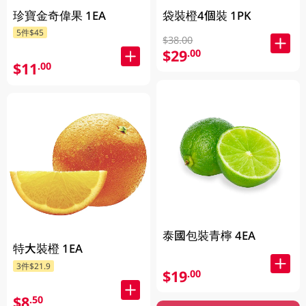
珍寶金奇偉果 1EA
袋裝橙4個裝 1PK
5件$45
$38.00
$29
.00
$11
.00
泰國包裝青檸 4EA
特大裝橙 1EA
3件$21.9
$19
.00
$8
.50