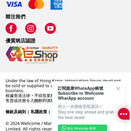
關注我們
優質纲店認證
Under the law of Hong Kong, intoxicating liquor must not
be sold or supplied to a minor (under 18) in the course of
訂閱惠康WhatsApp帳號
business.
Subscribe to Wellcome
根據香港法律，不得在業務過程中，向未成年人 (18 歲以下人士)
WhatApp account
售賣或供應令人醺醉的酒類。
快人一步接收至抵資訊！
條款及細則
|
私隱政策
|
DFI零售集團
Stay one step ahead and grab
the best deals!
© 2024 Wellcome / Market Place. The Dairy Farm Company
連結 WhatsApp 帳號
Limited. All rights reserved.