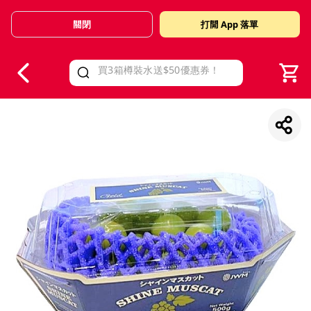
關閉
打開 App 落單
V
alid Until 30 June 2026