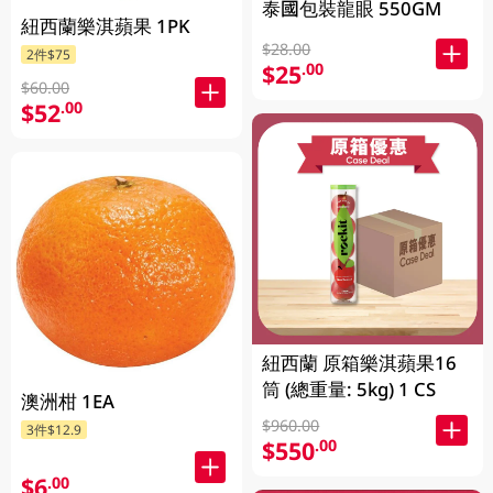
泰國包裝龍眼 550GM
紐西蘭樂淇蘋果 1PK
$28.00
2件$75
$25
.00
$60.00
$52
.00
紐西蘭 原箱樂淇蘋果16
筒 (總重量: 5kg) 1 CS
澳洲柑 1EA
$960.00
3件$12.9
$550
.00
$6
.00