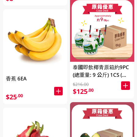
泰國即飲椰青原箱約9PC
(總重量: 9 公斤) 1CS (包
香蕉 6EA
裝及品牌隨機發放)
$216.00
$125
.00
$25
.00