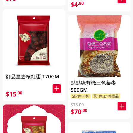
$4
.80
御品皇去核紅棗 170GM
點點綠有機三色藜麥
500GM
$15
.00
滿2件88折
買1件送1件贈品
$78.00
$70
.00