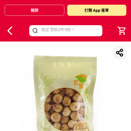
關閉
打開 App 落單
V
alid Until 30 June 2026