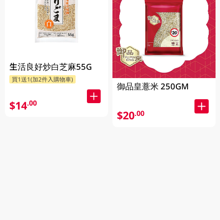
生活良好炒白芝麻55G
買1送1(加2件入購物車)
御品皇薏米 250GM
$14
.00
$20
.00