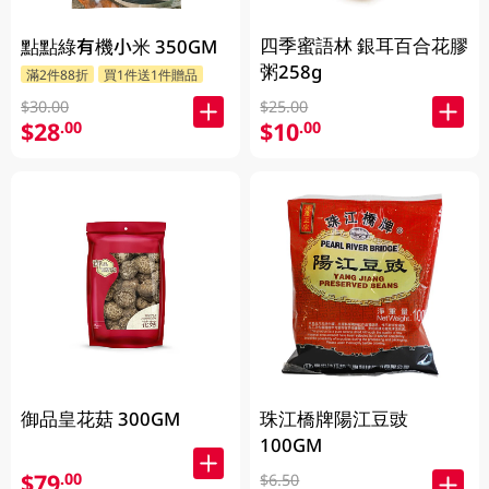
四季蜜語林 銀耳百合花膠
點點綠有機小米 350GM
粥258g
滿2件88折
買1件送1件贈品
$30.00
$25.00
$28
$10
.00
.00
御品皇花菇 300GM
珠江橋牌陽江豆豉
100GM
$79
.00
$6.50