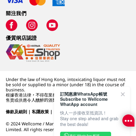
關注我們
優質纲店認證
Under the law of Hong Kong, intoxicating liquor must not
be sold or supplied to a minor (under 18) in the course of
business.
訂閱惠康WhatsApp帳號
根據香港法律，不得在業務過程中，向未成年人 (18 歲以下人士)
Subscribe to Wellcome
售賣或供應令人醺醉的酒類。
WhatApp account
條款及細則
|
私隱政策
|
DFI零售集團
快人一步接收至抵資訊！
Stay one step ahead and grab
© 2024 Wellcome / Market Place. The Dairy Farm Company
the best deals!
Limited. All rights reserved.
連結 WhatsApp 帳號