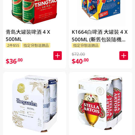
青島大罐裝啤酒 4 X
K1664白啤酒 大罐裝 4 X
500ML
500ML (新舊包裝隨機發
2件$55
指定分類送贈品
指定分類送贈品
貨)
$72.00
$36
$40
.00
.00