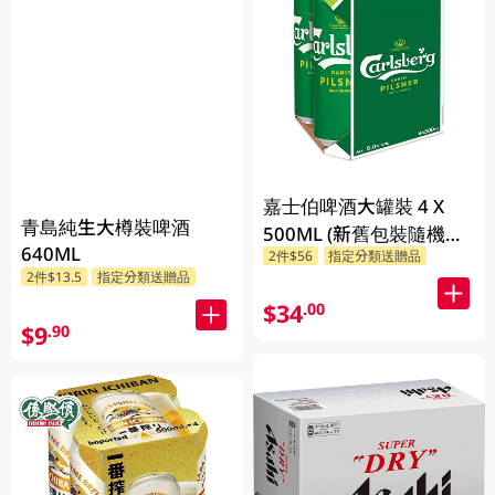
嘉士伯啤酒大罐裝 4 X
青島純生大樽裝啤酒
500ML (新舊包裝隨機發
640ML
2件$56
指定分類送贈品
貨)
2件$13.5
指定分類送贈品
$34
.00
$9
.90