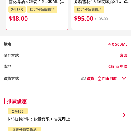
雪花啤酒大罐裝 4 X 500ML (新舊包裝隨機發貨)
原箱雪花4大罐裝啤酒24 x 500ML
2件$33
指定分類送贈品
指定分類送贈品
$18.00
$95.00
$108.00
規格
4 X 500ML
儲存方式
常溫
產地
China 中國
送貨方式
送貨
門市自取
推廣優惠
2件$33
$33任揀2件；數量有限，售完即止
指定分類送贈品