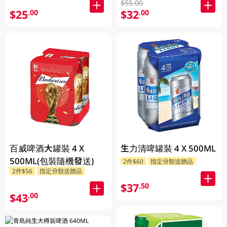
$55.00
$25
$32
.00
.00
百威啤酒大罐裝 4 X
生力清啤罐裝 4 X 500ML
500ML(包裝隨機發送)
2件$60
指定分類送贈品
2件$56
指定分類送贈品
$37
.50
$43
.00