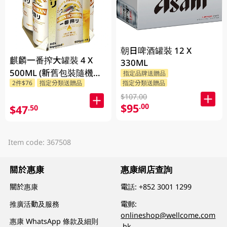
朝日啤酒罐裝 12 X
麒麟一番搾大罐裝 4 X
330ML
500ML (新舊包裝隨機發
指定品牌送贈品
指定分類送贈品
2件$76
指定分類送贈品
貨)
$107.00
$95
.00
$47
.50
Item code: 367508
關於惠康
惠康網店查詢
關於惠康
電話:
+852 3001 1299
推廣活動及服務
電郵:
onlineshop@wellcome.com
惠康 WhatsApp 條款及細則
.hk