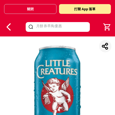
關閉
打開 App 落單
V
alid Until 30 June 2026