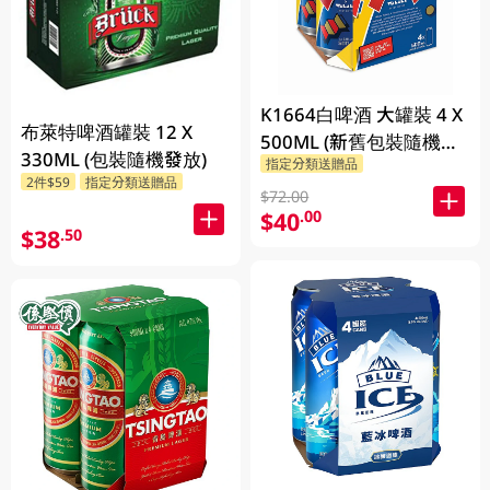
K1664白啤酒 大罐裝 4 X
布萊特啤酒罐裝 12 X
500ML (新舊包裝隨機發
330ML (包裝隨機發放)
指定分類送贈品
貨)
2件$59
指定分類送贈品
$72.00
$40
.00
$38
.50