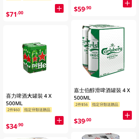
$59
.90
$71
.00
嘉士伯醇滑啤酒罐裝 4 X
喜力啤酒大罐裝 4 X
500ML
500ML
2件$56
指定分類送贈品
2件$60
指定分類送贈品
$39
.00
$34
.90