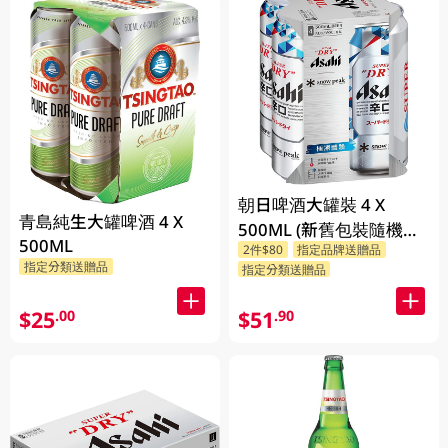
朝日啤酒大罐裝 4 X
青島純生大罐啤酒 4 X
500ML (新舊包裝隨機發
500ML
2件$80
指定品牌送贈品
貨)
指定分類送贈品
指定分類送贈品
$25
$51
.00
.90