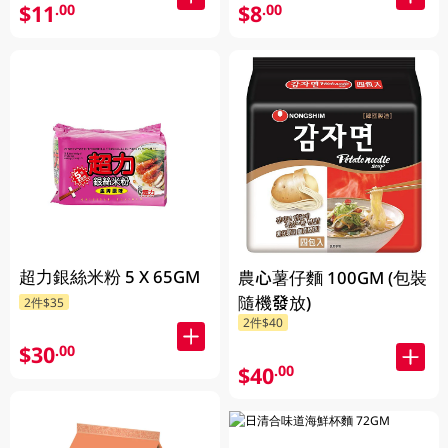
$11
$8
.00
.00
超力銀絲米粉 5 X 65GM
農心薯仔麵 100GM (包裝
隨機發放)
2件$35
2件$40
$30
.00
$40
.00