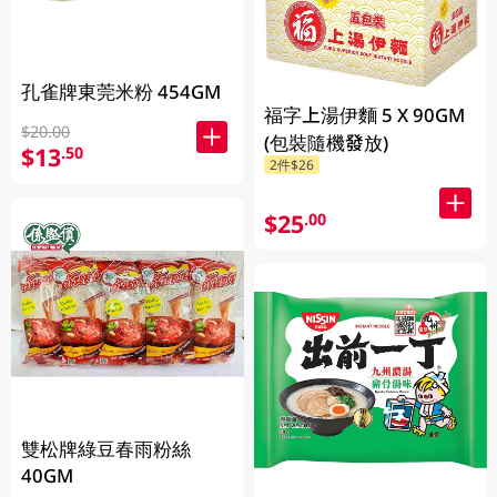
孔雀牌東莞米粉 454GM
福字上湯伊麵 5 X 90GM
$20.00
(包裝隨機發放)
$13
.50
2件$26
$25
.00
雙松牌綠豆春雨粉絲
40GM