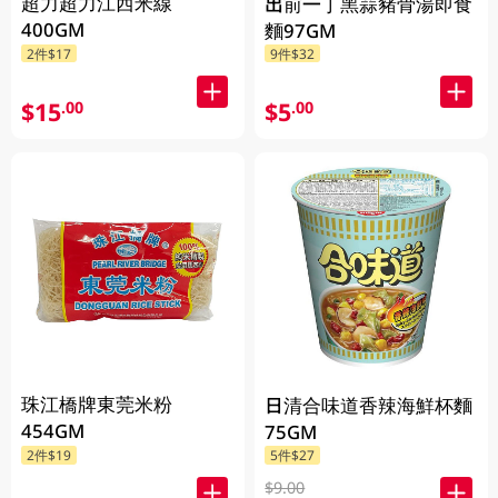
超力超力江西米線
出前一丁黑蒜豬骨湯即食
400GM
麵97GM
2件$17
9件$32
$15
$5
.00
.00
珠江橋牌東莞米粉
日清合味道香辣海鮮杯麵
454GM
75GM
2件$19
5件$27
$9.00