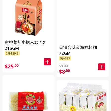
壽桃蕃茄小橋米線 4 X
日清合味道海鮮杯麵
215GM
72GM
2件$29.9
5件$27
$25
.00
$9.00
$8
.00