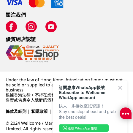
關注我們
優質纲店認證
Under the law of Hong Kong, intoxicating liquor must not
be sold or supplied to a minor (under 18) in the course of
訂閱惠康WhatsApp帳號
business.
Subscribe to Wellcome
根據香港法律，不得在業務過程中，向未成年人 (18 歲以下人士)
WhatApp account
售賣或供應令人醺醉的酒類。
快人一步接收至抵資訊！
Stay one step ahead and grab
條款及細則
|
私隱政策
|
DFI零售集團
the best deals!
© 2024 Wellcome / Market Place. The Dairy Farm Company
連結 WhatsApp 帳號
Limited. All rights reserved.