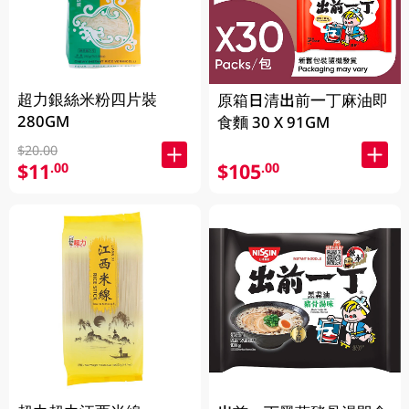
超力銀絲米粉四片裝
原箱日清出前一丁麻油即
280GM
食麵 30 X 91GM
$20.00
$11
$105
.00
.00