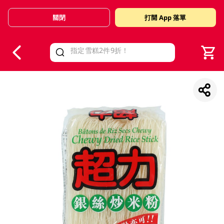
關閉
打開 App 落單
V
alid Until 30 June 2026