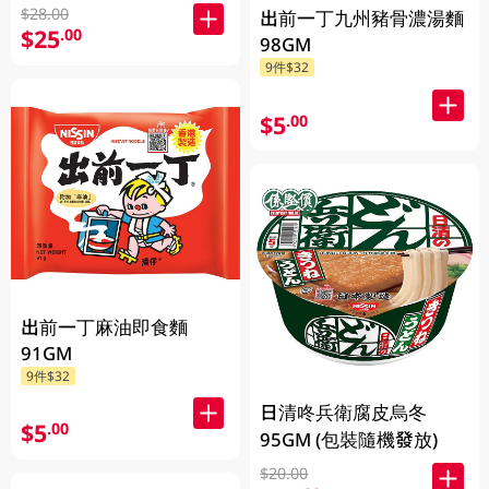
$28.00
出前一丁九州豬骨濃湯麵
$25
.00
98GM
9件$32
$5
.00
出前一丁麻油即食麵
91GM
9件$32
日清咚兵衛腐皮烏冬
$5
.00
95GM (包裝隨機發放)
$20.00