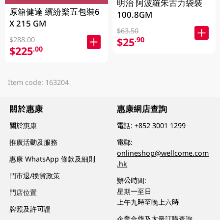
明治 阿波羅朱古力袋裝
原箱健達 繽紛樂五包裝6
100.8GM
X 215 GM
$63.50
$25
$288.00
.90
$225
.00
Item code: 163204
關於惠康
惠康網店查詢
關於惠康
電話:
+852 3001 1299
推廣活動及服務
電郵:
onlineshop@wellcome.com
惠康 WhatsApp 條款及細則
.hk
門市退/換貨政策
辦公時間:
星期一至日
門店位置
上午九時至晚上六時
牌照及許可證
企業合作及大量訂購查詢