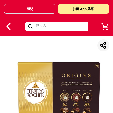
關閉
打開 App 落單
V
alid Until 30 June 2026