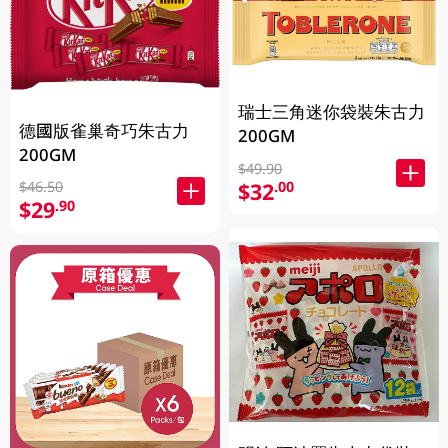
瑞士三角迷你袋裝朱古力
德國版雀巢奇巧朱古力
200GM
200GM
$49.90
$32
$46.50
.00
$29
.90