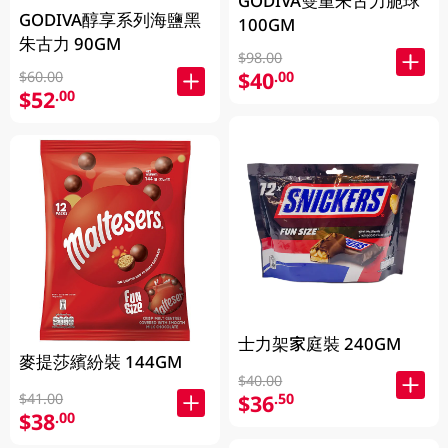
GODIVA雙重朱古力脆球
GODIVA醇享系列海鹽黑
100GM
朱古力 90GM
$98.00
$40
.00
$60.00
$52
.00
士力架家庭裝 240GM
麥提莎繽紛裝 144GM
$40.00
$36
$41.00
.50
$38
.00