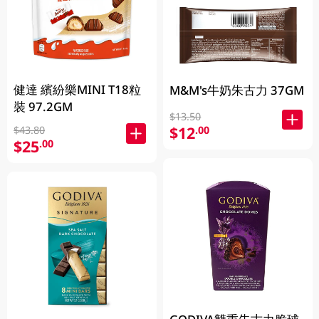
健達 繽紛樂MINI T18粒
M&M's牛奶朱古力 37GM
裝 97.2GM
$13.50
$12
.00
$43.80
$25
.00