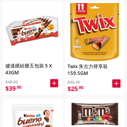
健達繽紛樂五包裝 5 X
Twix 朱古力分享裝
43GM
159.5GM
$48.00
$45.70
$39
.90
$25
.90