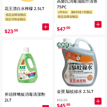
高樂氏消毒濕紙巾清香
75PC
花王漂白水檸檬 2.5LT
2件$62
滿$99送1件贈品
指定品牌送贈品
指定品牌送贈品
指定分類送贈品
$47
.00
$23
.00
金寶 驅蚊綠水 2.5LT
斧頭牌地板消毒清潔劑
2LT
$55.90
$45
.90