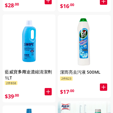
$28
.00
$16
.00
藍威寶多用途濃縮清潔劑
潔而亮去污液 500ML
1LT
2件$23
2件$58
$17
.00
$39
.00