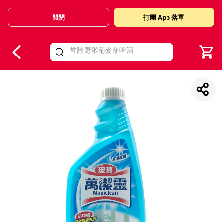
關閉
打開 App 落單
V
alid Until 30 June 2026