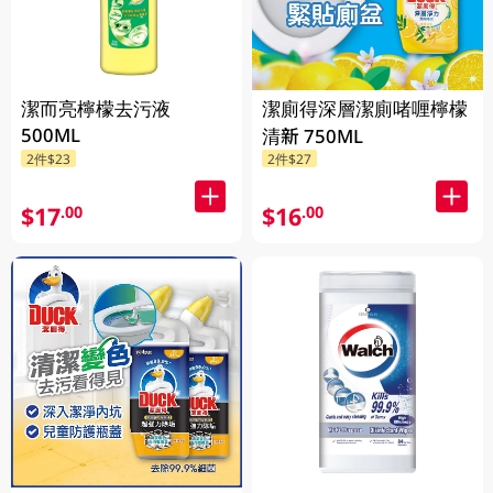
潔而亮檸檬去污液
潔廁得深層潔廁啫喱檸檬
500ML
清新 750ML
2件$23
2件$27
$17
$16
.00
.00