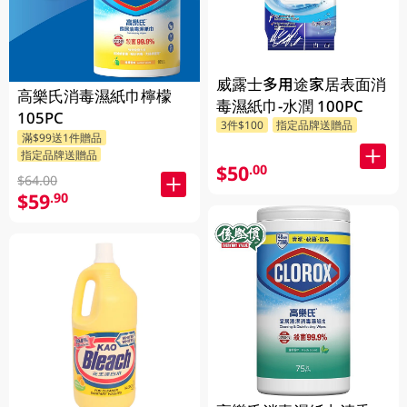
威露士多用途家居表面消
高樂氏消毒濕紙巾檸檬
毒濕紙巾-水潤 100PC
105PC
3件$100
指定品牌送贈品
滿$99送1件贈品
指定品牌送贈品
$50
.00
$64.00
$59
.90