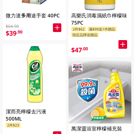
微力達多用途手套 40PC
高樂氏消毒濕紙巾檸檬味
75PC
$64.90
2件$62
滿$99送1件贈品
$39
.90
指定品牌送贈品
$47
.00
潔而亮檸檬去污液
500ML
2件$23
萬潔靈浴室檸檬補充裝