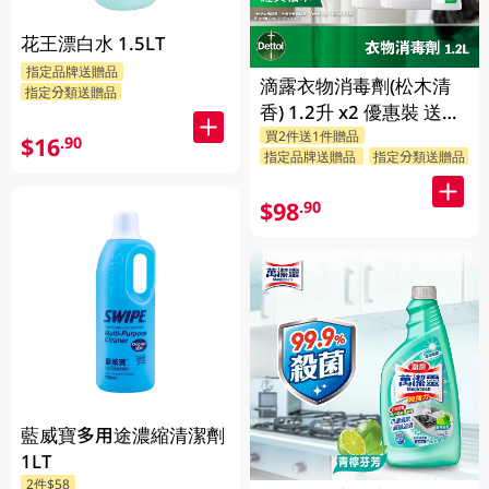
花王漂白水 1.5LT
指定品牌送贈品
滴露衣物消毒劑(松木清
指定分類送贈品
香) 1.2升 x2 優惠裝 送贈
買2件送1件贈品
品 (贈品隨機發送)
$16
.90
指定品牌送贈品
指定分類送贈品
$98
.90
藍威寶多用途濃縮清潔劑
1LT
2件$58