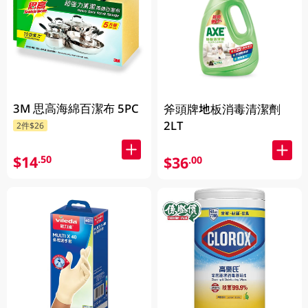
3M 思高海綿百潔布 5PC
斧頭牌地板消毒清潔劑
2LT
2件$26
$14
.50
$36
.00