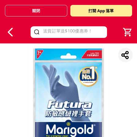
關閉
打開 App 落單
V
alid Until 30 June 2026