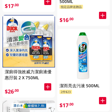
500ML
$17
.00
指定品牌送贈品
$16
.00
潔廁得強效威力潔廁液優
惠孖裝 2 X 750ML
潔而亮去污液 500ML
$26
.00
2件$23
$17
.00