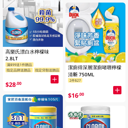
高樂氏漂白水檸檬味
2.8LT
滿$99送1件贈品
潔廁得深層潔廁啫喱檸檬
指定品牌送贈品
指定分類送贈品
清新 750ML
2件$27
$28
.00
$16
.00