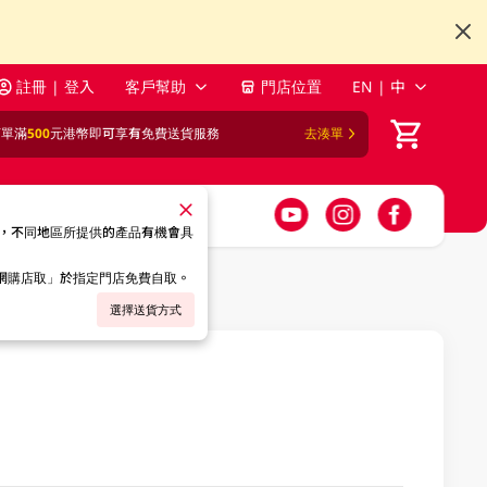
註冊 | 登入
客戶幫助
門店位置
EN | 中
訂單滿
500
元港幣即可享有免費送貨服務
去湊單
，不同地區所提供的產品有機會具
「網購店取」於指定門店免費自取。
選擇送貨方式