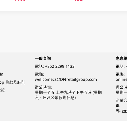
一般查詢
惠康
電話:
+852 2299 1133
電話:
務
電郵:
電郵:
wellcomecs@DFIretailgroup.com
onlin
App 條款及細則
辦公時間:
辦公時
政策
星期一至五 上午九時至下午五時 (星期
星期一
六、日及公眾假期休息)
企業
電
郵:
we