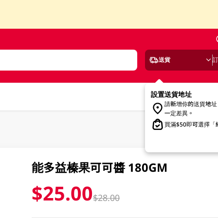
送貨
設置送貨地址
請新增你的送貨地址
一定差異。
買滿$50即可選擇
能多益榛果可可醬 180GM
$25.00
$28.00