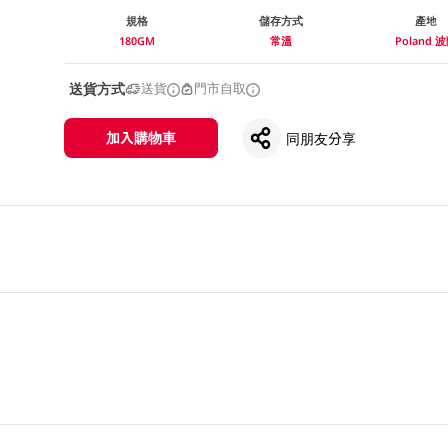
規格
儲存方式
產地
180GM
常溫
Poland 
送貨方式
送貨
門市自取
加入購物車
同朋友分享