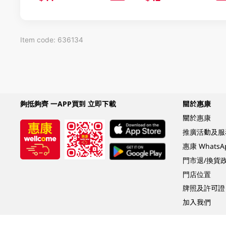
Item code: 636134
夠抵夠齊 一APP買到 立即下載
關於惠康
關於惠康
推廣活動及服
惠康 Whats
門市退/換貨
門店位置
牌照及許可證
加入我們