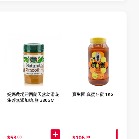
媽媽農場紐西蘭天然幼滑花
寶生園 真蜜冬蜜 1KG
生醬無添加糖,鹽 380GM
$53
$106
.00
.00