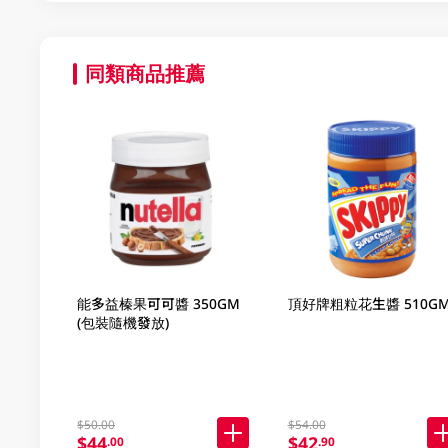
同類商品推薦
能多益榛果可可醬 350GM
頂好牌粗粒花生醬 510G
(包裝隨機發放)
$50.00
$54.00
$44
$42
.00
.90