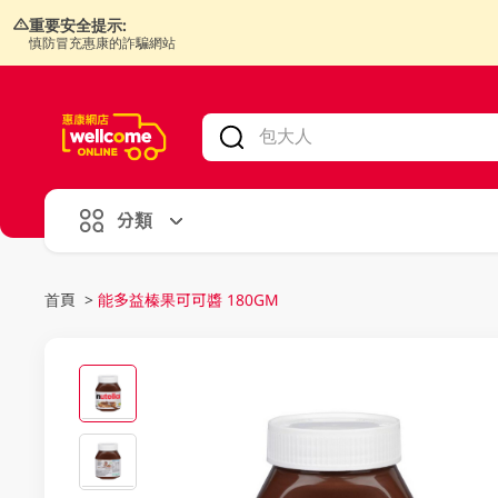
重要安全提示:
慎防冒充惠康的詐騙網站
V
alid Until 30 June 2026
分類
首頁
>
能多益榛果可可醬 180GM