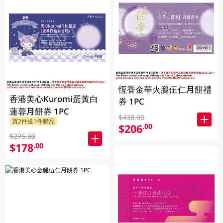
恆香金華火腿伍仁月餅禮
香港美心Kuromi蛋黃白
券 1PC
蓮蓉月餅券 1PC
$438.00
買2件送1件贈品
$206
.00
$275.00
$178
.00