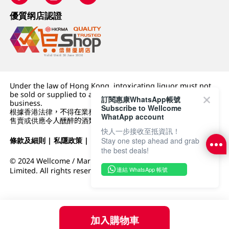
優質纲店認證
Under the law of Hong Kong, intoxicating liquor must not
be sold or supplied to a minor (under 18) in the course of
訂閱惠康WhatsApp帳號
business.
Subscribe to Wellcome
根據香港法律，不得在業務過程中，向未成年人 (18 歲以下人士)
WhatApp account
售賣或供應令人醺醉的酒類。
快人一步接收至抵資訊！
條款及細則
|
私隱政策
|
DFI零售集團
Stay one step ahead and grab
the best deals!
© 2024 Wellcome / Market Place. The Dairy Farm Company
連結 WhatsApp 帳號
Limited. All rights reserved.
加入購物車