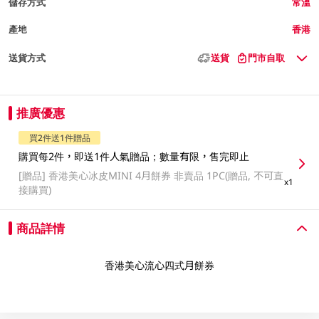
儲存方式
常溫
產地
香港
送貨方式
送貨
門市自取
推廣優惠
買2件送1件贈品
購買每2件，即送1件人氣贈品；數量有限，售完即止
[贈品]
香港美心冰皮MINI 4月餅券 非賣品 1PC(贈品, 不可直
x1
接購買)
商品詳情
香港美心流心四式月餅券