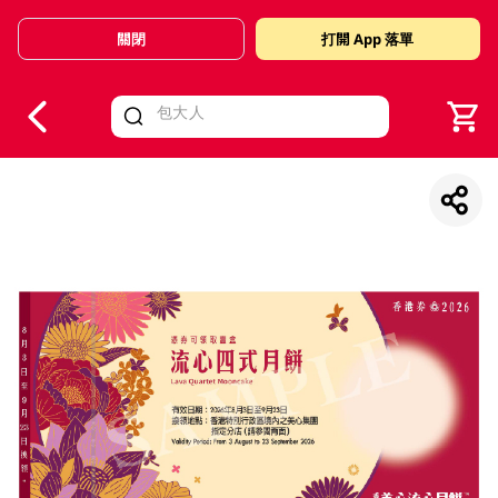
關閉
打開 App 落單
V
alid Until 30 June 2026