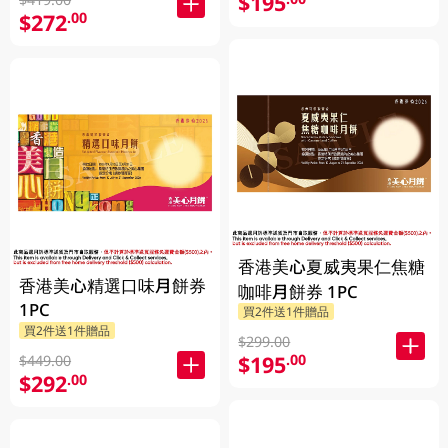
$195
$272
.00
香港美心夏威夷果仁焦糖
香港美心精選口味月餅券
咖啡月餅券 1PC
1PC
買2件送1件贈品
買2件送1件贈品
$299.00
$195
.00
$449.00
$292
.00