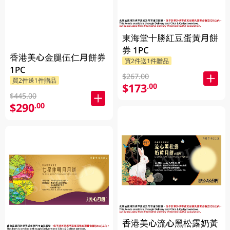
東海堂十勝紅豆蛋黃月餅
券 1PC
香港美心金腿伍仁月餅券
買2件送1件贈品
1PC
$267.00
買2件送1件贈品
$173
.00
$445.00
$290
.00
香港美心流心黑松露奶黃