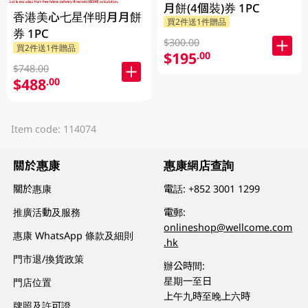
月餅(4個裝)券 1PC
香港美心七星伴明月月餅
買2件送1件贈品
券 1PC
$300.00
買2件送1件贈品
$195
.00
$748.00
$488
.00
Item code: 114074
關於惠康
惠康網店查詢
關於惠康
電話:
+852 3001 1299
推廣活動及服務
電郵:
onlineshop@wellcome.com
惠康 WhatsApp 條款及細則
.hk
門市退/換貨政策
辦公時間:
星期一至日
門店位置
上午九時至晚上六時
牌照及許可證