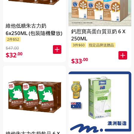
維他低糖朱古力奶
鈣思寶高蛋白質豆奶 6 X
6x250ML (包裝隨機發放)
250ML
2件$52
3件$60
指定品牌送贈品
$47.00
$32
.00
$33
.00
維他朱古力牛奶飲品 6 X