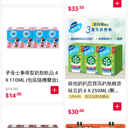
$33
.50
子母士多啤梨奶類飲品 4
X 110ML (包裝隨機發放)
維他奶鈣思寶高鈣無糖原
$16.00
味豆奶 6 X 250ML (新舊
$14
.00
2件$45
指定品牌送贈品
包裝隨機發貨)
$30
.00