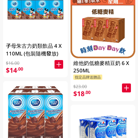
子母朱古力奶類飲品 4 X
110ML (包裝隨機發放)
維他奶低糖麥精豆奶 6 X
$16.00
$14
.00
250ML
指定品牌送贈品
$23.00
$18
.00