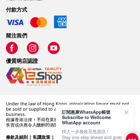
付款方式
關注我們
優質纲店認證
Under the law of Hong Kong, intoxicating liquor must not
be sold or supplied to a minor (under 18) in the course of
訂閱惠康WhatsApp帳號
business.
Subscribe to Wellcome
根據香港法律，不得在業務過程中，向未成年人 (18 歲以下人士)
WhatApp account
售賣或供應令人醺醉的酒類。
快人一步接收至抵資訊！
條款及細則
|
私隱政策
|
DFI零售集團
Stay one step ahead and grab