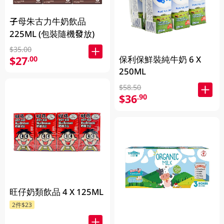
子母朱古力牛奶飲品
225ML (包裝隨機發放)
$35.00
保利保鮮裝純牛奶 6 X
$27
.00
250ML
$58.50
$36
.90
旺仔奶類飲品 4 X 125ML
2件$23