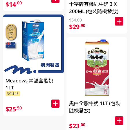
$14
.00
十字牌有機純牛奶 3 X
200ML (包裝隨機發放)
$54.00
$29
.90
Meadows 常溫全脂奶
1LT
3件$45
黑白全脂牛奶 1LT (包裝
$25
.50
隨機發放)
$23
.00