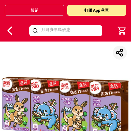
關閉
打開 App 落單
V
alid Until 30 June 2026