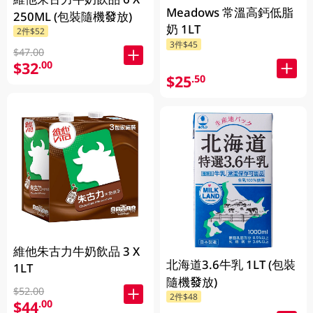
Meadows 常溫高鈣低脂
250ML (包裝隨機發放)
奶 1LT
2件$52
3件$45
$47.00
$32
.00
$25
.50
維他朱古力牛奶飲品 3 X
北海道3.6牛乳 1LT (包裝
1LT
隨機發放)
$52.00
2件$48
$44
.00