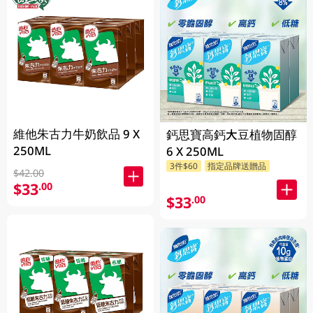
維他朱古力牛奶飲品 9 X
鈣思寶高鈣大豆植物固醇
250ML
6 X 250ML
3件$60
指定品牌送贈品
$42.00
$33
.00
$33
.00