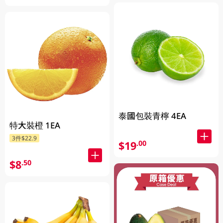
泰國包裝青檸 4EA
特大裝橙 1EA
3件$22.9
$19
.00
$8
.50