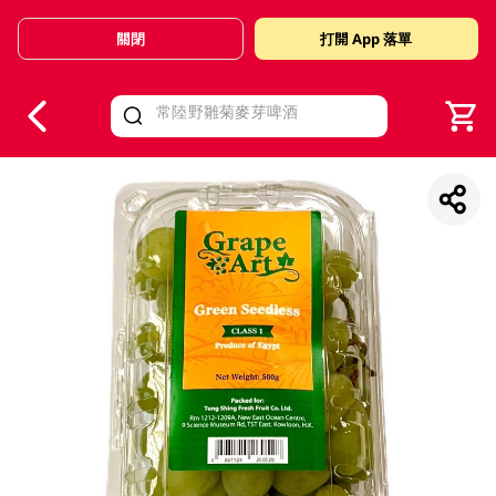
關閉
打開 App 落單
V
alid Until 30 June 2026