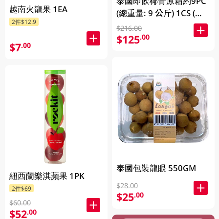
泰國即飲椰青原箱約9PC
越南火龍果 1EA
(總重量: 9 公斤) 1CS (包
2件$12.9
裝及品牌隨機發放)
$216.00
$125
.00
$7
.00
泰國包裝龍眼 550GM
紐西蘭樂淇蘋果 1PK
$28.00
2件$69
$25
.00
$60.00
$52
.00