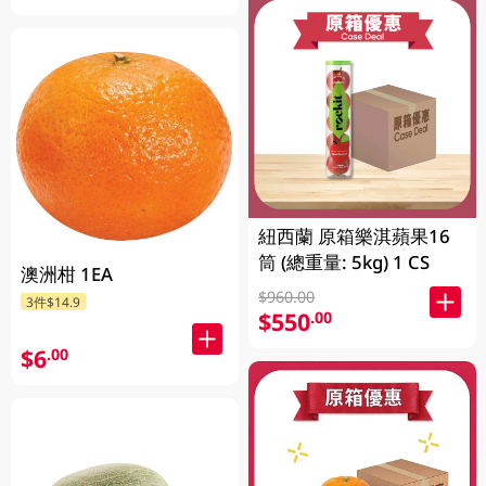
紐西蘭 原箱樂淇蘋果16
筒 (總重量: 5kg) 1 CS
澳洲柑 1EA
$960.00
3件$14.9
$550
.00
$6
.00