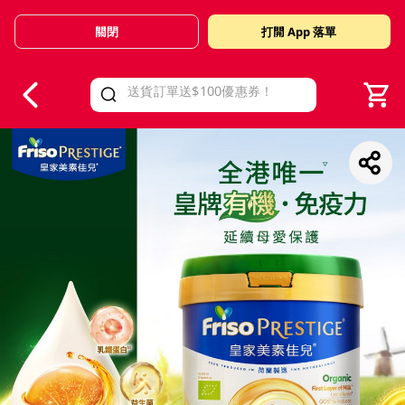
關閉
打開 App 落單
V
alid Until 30 June 2026