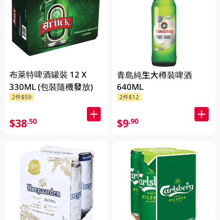
布萊特啤酒罐裝 12 X
青島純生大樽裝啤酒
330ML (包裝隨機發放)
640ML
2件$59
2件$12
$38
$9
.50
.90