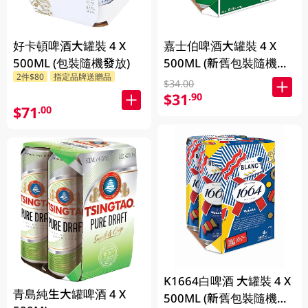
好卡頓啤酒大罐裝 4 X
嘉士伯啤酒大罐裝 4 X
500ML (包裝隨機發放)
500ML (新舊包裝隨機發
2件$80
指定品牌送贈品
貨)
$34.00
$31
.90
$71
.00
K1664白啤酒 大罐裝 4 X
青島純生大罐啤酒 4 X
500ML (新舊包裝隨機發