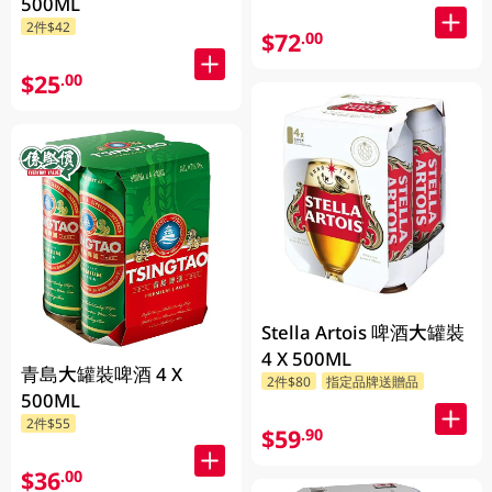
500ML
貨)
2件$42
$72
.00
$25
.00
Stella Artois 啤酒大罐裝
4 X 500ML
青島大罐裝啤酒 4 X
2件$80
指定品牌送贈品
500ML
2件$55
$59
.90
$36
.00