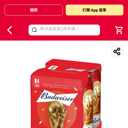
關閉
打開 App 落單
V
alid Until 30 June 2026