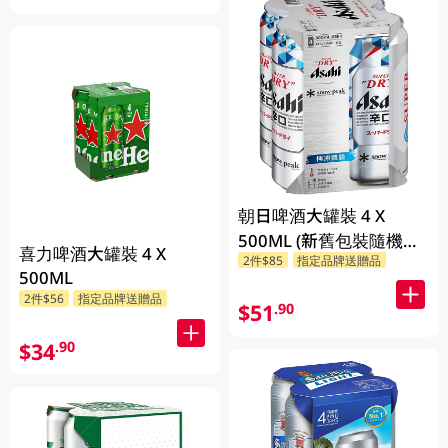
朝日啤酒大罐裝 4 X
500ML (新舊包裝隨機發
喜力啤酒大罐裝 4 X
2件$85
指定品牌送贈品
貨)
500ML
2件$56
指定品牌送贈品
$51
.90
$34
.90