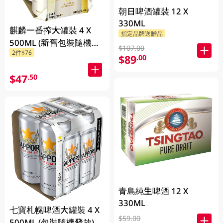
朝日啤酒罐裝 12 X
330ML
麒麟一番搾大罐裝 4 X
指定品牌送贈品
500ML (新舊包裝隨機發
$107.00
2件$76
貨)
$89
.00
$47
.50
青島純生啤酒 12 X
330ML
七寶札幌啤酒大罐裝 4 X
$59.00
500ML (包裝隨機發放)